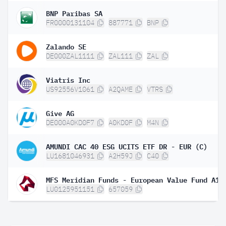
BNP Paribas SA
FR0000131104
887771
BNP
Zalando SE
DE000ZAL1111
ZAL111
ZAL
Viatris Inc
US92556V1061
A2QAME
VTRS
Give AG
DE000A0KD0F7
A0KD0F
M4N
AMUNDI CAC 40 ESG UCITS ETF DR - EUR (C)
LU1681046931
A2H59J
C40
MFS Meridian Funds - European Value Fund A1
LU0125951151
657059