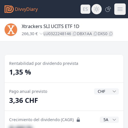
DivvyDiary
ES
Xtrackers SLI UCITS ETF 1D
266,30 €
LU0322248146
DBX1AA
DXS0
Rentabilidad por dividendo prevista
1,35 %
Divisa del divide
Pago anual previsto
3,36 CHF
Años CAGR
Crecimiento del dividendo (CAGR)