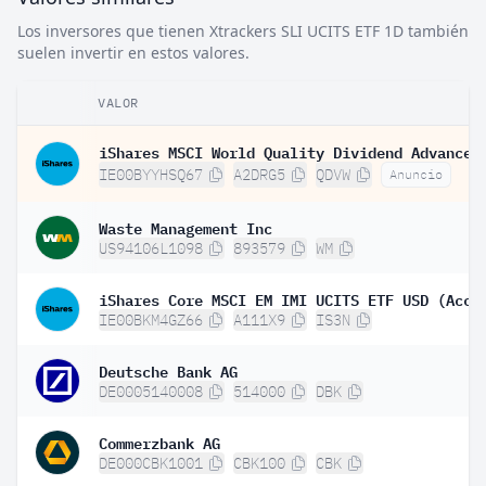
Los inversores que tienen Xtrackers SLI UCITS ETF 1D también
suelen invertir en estos valores.
VALOR
IE00BYYHSQ67
A2DRG5
QDVW
Anuncio
Waste Management Inc
US94106L1098
893579
WM
iShares Core MSCI EM IMI UCITS ETF USD (Acc)
IE00BKM4GZ66
A111X9
IS3N
Deutsche Bank AG
DE0005140008
514000
DBK
Commerzbank AG
DE000CBK1001
CBK100
CBK