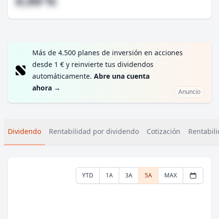
#,## %
Más de 4.500 planes de inversión en acciones
desde 1 € y reinvierte tus dividendos
automáticamente.
Abre una cuenta
ahora
→
Anuncio
Dividendo
Rentabilidad por dividendo
Cotización
Rentabili
YTD
1A
3A
5A
MAX