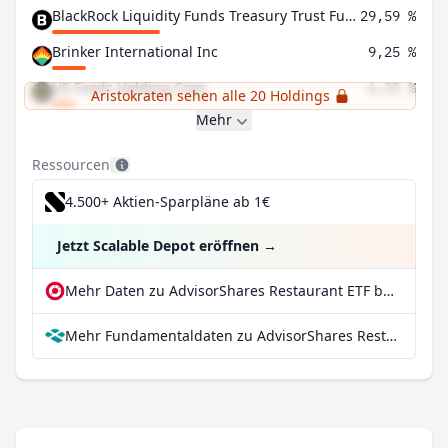
BlackRock Liquidity Funds Treasury Trust Fund Institutional Shares
29,59 %
Brinker International Inc
9,25 %
US Foods Holding Corp
6,22 %
Aristokraten sehen alle 20 Holdings
Mehr
Ressourcen
4.500+ Aktien-Sparpläne ab 1€
Jetzt Scalable Depot eröffnen
→
Mehr Daten zu AdvisorShares Restaurant ETF bei extraETF
Mehr Fundamentaldaten zu AdvisorShares Restaurant ETF bei Parqet