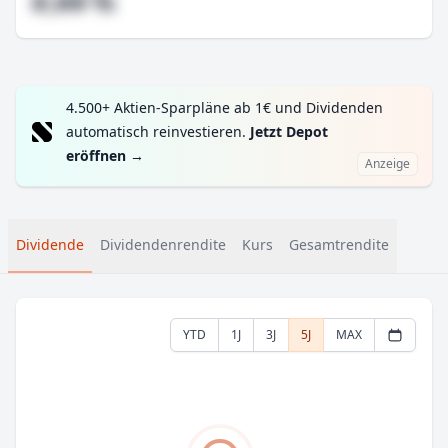
#,## %
4.500+ Aktien-Sparpläne ab 1€ und Dividenden
automatisch reinvestieren.
Jetzt Depot
eröffnen
→
Anzeige
Dividende
Dividendenrendite
Kurs
Gesamtrendite
YTD
1J
3J
5J
MAX