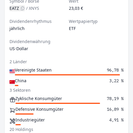
Symbol / Börse
Wert
EATZ
/
XNYS
23,03 €
Dividendenrhythmus
Wertpapiertyp
jährlich
ETF
Dividendenwährung
US-Dollar
2 Länder
Vereinigte Staaten
96,78 %
China
3,22 %
3 Sektoren
Zyklische Konsumgüter
78,19 %
Defensive Konsumgüter
16,89 %
Industriegüter
4,91 %
20 Holdings