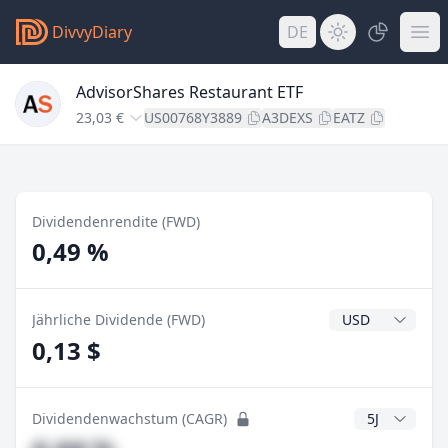
DivvyDiary
DE
AdvisorShares Restaurant ETF
23,03 €
US00768Y3889
A3DEXS
EATZ
Dividendenrendite (FWD)
0,49 %
Dividendenwähr
Jährliche Dividende (FWD)
0,13 $
CAGR Jahre
Dividendenwachstum (CAGR)