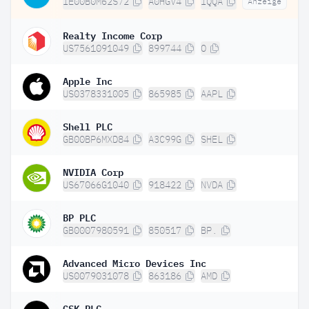
IE00B0M62S72
A0HGV4
IQQA
Anzeige
Realty Income Corp
US7561091049
899744
O
Apple Inc
US0378331005
865985
AAPL
Shell PLC
GB00BP6MXD84
A3C99G
SHEL
NVIDIA Corp
US67066G1040
918422
NVDA
BP PLC
GB0007980591
850517
BP.
Advanced Micro Devices Inc
US0079031078
863186
AMD
GSK PLC