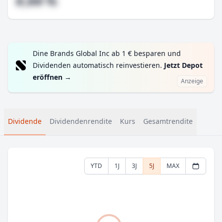
#,## %
Dine Brands Global Inc ab 1 € besparen und
Dividenden automatisch reinvestieren.
Jetzt Depot
eröffnen
→
Anzeige
Dividende
Dividendenrendite
Kurs
Gesamtrendite
YTD
1J
3J
5J
MAX