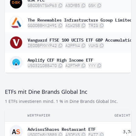
GB00BN7SWP63
A3DMB5
GSK
The Renewables Infrastructure Group Limited
GG00BBHX2H91
A1W2S8
TRIG
Vanguard FTSE 100 UCITS ETF GBP Accumulation
IE00BFMXYP42
A2PFN4
VUKG
Amplify CEF High Income ETF
US0321088470
A2PTHP
YYY
ETFs mit Dine Brands Global Inc
1 ETFs investieren mind. 1 % in Dine Brands Global Inc.
WERTPAPIER
GEWICHT
AdvisorShares Restaurant ETF
3,74 
US00768Y3889
A3DEXS
EATZ