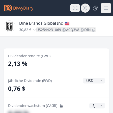
DivvyDiary
DE
Dine Brands Global Inc
30,82 €
US2544231069
A0Q3V8
DIN
Dividendenrendite (FWD)
2,13 %
Dividendenwähr
Jährliche Dividende (FWD)
0,76 $
CAGR Jahre
Dividendenwachstum (CAGR)