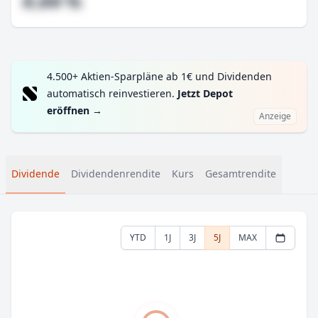
#,## %
4.500+ Aktien-Sparpläne ab 1€ und Dividenden
automatisch reinvestieren.
Jetzt Depot
eröffnen
→
Anzeige
Dividende
Dividendenrendite
Kurs
Gesamtrendite
YTD
1J
3J
5J
MAX