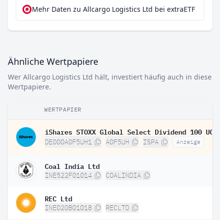
Mehr Daten zu Allcargo Logistics Ltd bei extraETF
Ähnliche Wertpapiere
Wer Allcargo Logistics Ltd hält, investiert häufig auch in diese
Wertpapiere.
WERTPAPIER
DE000A0F5UH1
A0F5UH
ISPA
Anzeige
Coal India Ltd
INE522F01014
COALINDIA
REC Ltd
INE020B01018
RECLTD