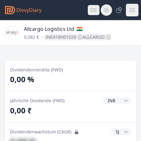
DivvyDiary
DE
Allcargo Logistics Ltd
0,082 €
INE418H01029
ALLCARGO
Dividendenrendite (FWD)
0,00 %
Dividendenwähr
Jährliche Dividende (FWD)
0,00 ₹
CAGR Jahre
Dividendenwachstum (CAGR)