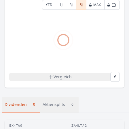
YTD
1J
3J
5J
MAX
Vergleich
€
Dividenden
Aktiensplits
0
0
EX-TAG
ZAHLTAG