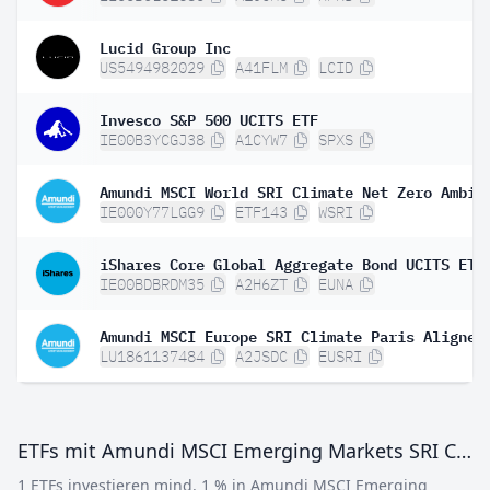
Lucid Group Inc
US5494982029
A41FLM
LCID
Invesco S&P 500 UCITS ETF
IE00B3YCGJ38
A1CYW7
SPXS
IE000Y77LGG9
ETF143
WSRI
IE00BDBRDM35
A2H6ZT
EUNA
LU1861137484
A2JSDC
EUSRI
ETFs mit Amundi MSCI Emerging Markets SRI Climate Paris Aligned - UCITS ETF DR (C)
1 ETFs investieren mind. 1 % in Amundi MSCI Emerging