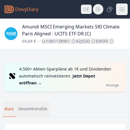
DivvyDiary
DE
Amundi MSCI Emerging Markets SRI Climate
Paris Aligned - UCITS ETF DR (C)
69,84 €
LU1861138961
A2JSDD
EMSRI
4.500+ Aktien-Sparpläne ab 1€ und Dividenden
automatisch reinvestieren.
Jetzt Depot
eröffnen
→
Anzeige
Kurs
Gesamtrendite