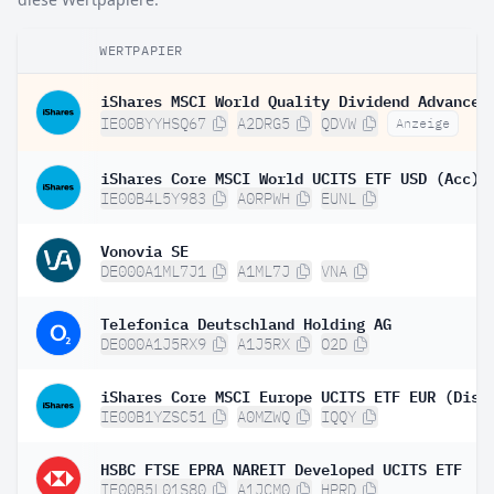
WERTPAPIER
IE00BYYHSQ67
A2DRG5
QDVW
Anzeige
iShares Core MSCI World UCITS ETF USD (Acc)
IE00B4L5Y983
A0RPWH
EUNL
Vonovia SE
DE000A1ML7J1
A1ML7J
VNA
Telefonica Deutschland Holding AG
DE000A1J5RX9
A1J5RX
O2D
iShares Core MSCI Europe UCITS ETF EUR (Dist
IE00B1YZSC51
A0MZWQ
IQQY
HSBC FTSE EPRA NAREIT Developed UCITS ETF
IE00B5L01S80
A1JCM0
HPRD