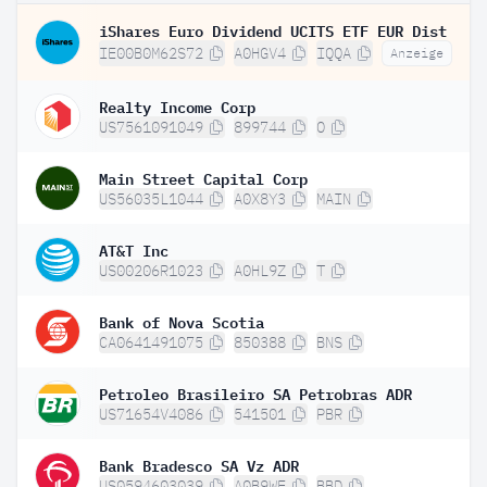
iShares Euro Dividend UCITS ETF EUR Dist
IE00B0M62S72
A0HGV4
IQQA
Anzeige
Realty Income Corp
US7561091049
899744
O
Main Street Capital Corp
US56035L1044
A0X8Y3
MAIN
AT&T Inc
US00206R1023
A0HL9Z
T
Bank of Nova Scotia
CA0641491075
850388
BNS
Petroleo Brasileiro SA Petrobras ADR
US71654V4086
541501
PBR
Bank Bradesco SA Vz ADR
US0594603039
A0B9WE
BBD