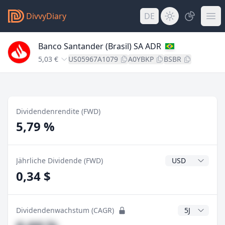
DivvyDiary
DE
Banco Santander (Brasil) SA ADR
5,03 €
US05967A1079
A0YBKP
BSBR
Dividendenrendite (FWD)
5,79 %
Dividendenwähr
Jährliche Dividende (FWD)
0,34 $
CAGR Jahre
Dividendenwachstum (CAGR)