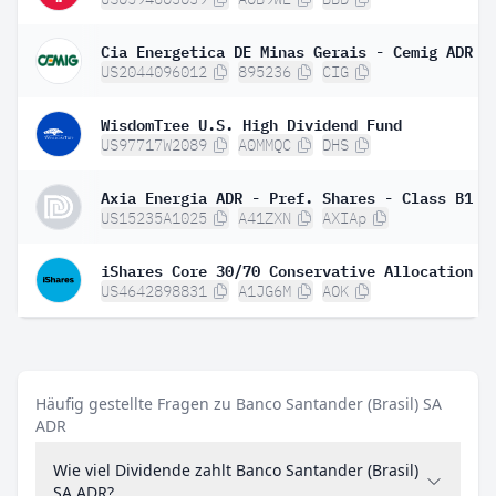
Cia Energetica DE Minas Gerais - Cemig ADR
US2044096012
895236
CIG
WisdomTree U.S. High Dividend Fund
US97717W2089
A0MMQC
DHS
Axia Energia ADR - Pref. Shares - Class B1
US15235A1025
A41ZXN
AXIAp
iShares Core 30/70 Conservative Allocation E
US4642898831
A1JG6M
AOK
Häufig gestellte Fragen zu Banco Santander (Brasil) SA
ADR
Wie viel Dividende zahlt Banco Santander (Brasil)
SA ADR?