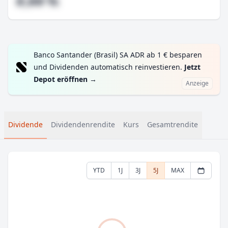
#,## %
Banco Santander (Brasil) SA ADR ab 1 € besparen
und Dividenden automatisch reinvestieren.
Jetzt
Depot eröffnen
→
Anzeige
Dividende
Dividendenrendite
Kurs
Gesamtrendite
YTD
1J
3J
5J
MAX