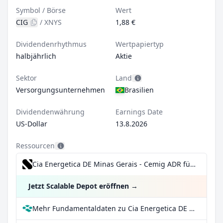
Symbol / Börse
Wert
CIG
/
XNYS
1,88 €
Dividendenrhythmus
Wertpapiertyp
halbjährlich
Aktie
Sektor
Land
Versorgungsunternehmen
Brasilien
Dividendenwährung
Earnings Date
US-Dollar
13.8.2026
Ressourcen
Cia Energetica DE Minas Gerais - Cemig ADR für 0,99€/Trade inkl. Dividend Reinvestment Plan
Jetzt Scalable Depot eröffnen
→
Mehr Fundamentaldaten zu Cia Energetica DE Minas Gerais - Cemig ADR bei Parqet