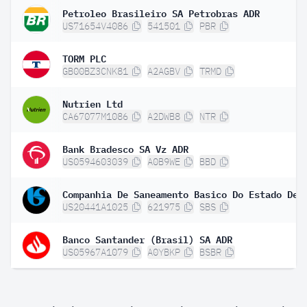
Petroleo Brasileiro SA Petrobras ADR
US71654V4086
541501
PBR
TORM PLC
GB00BZ3CNK81
A2AGBV
TRMD
Nutrien Ltd
CA67077M1086
A2DWB8
NTR
Bank Bradesco SA Vz ADR
US0594603039
A0B9WE
BBD
US20441A1025
621975
SBS
Banco Santander (Brasil) SA ADR
US05967A1079
A0YBKP
BSBR