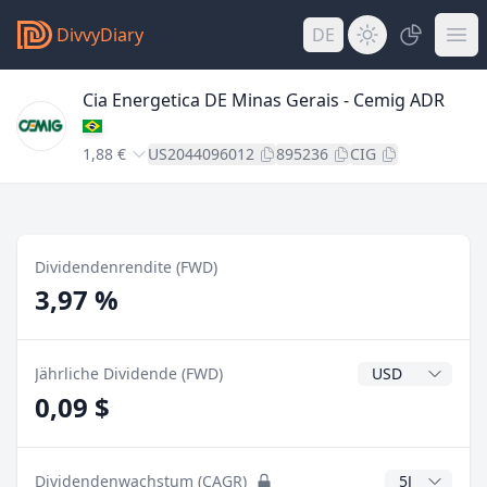
DivvyDiary
DE
Cia Energetica DE Minas Gerais - Cemig ADR
1,88 €
US2044096012
895236
CIG
Dividendenrendite (FWD)
3,97 %
Dividendenwähr
Jährliche Dividende (FWD)
0,09 $
CAGR Jahre
Dividendenwachstum (CAGR)