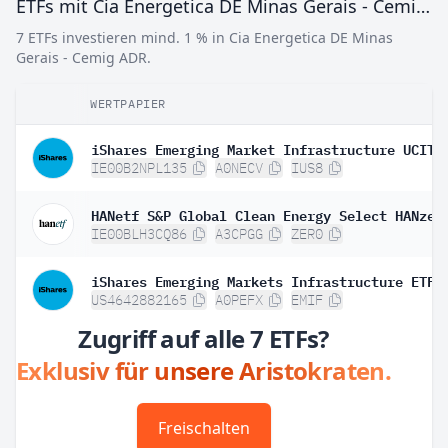
ETFs mit Cia Energetica DE Minas Gerais - Cemig ADR
7 ETFs investieren mind. 1 % in Cia Energetica DE Minas
Gerais - Cemig ADR.
WERTPAPIER
IE00B2NPL135
A0NECV
IUS8
IE00BLH3CQ86
A3CPGG
ZER0
iShares Emerging Markets Infrastructure ETF
US4642882165
A0PEFX
EMIF
Zugriff auf alle 7 ETFs?
Exklusiv für unsere Aristokraten.
Freischalten