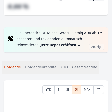
#,## %
Cia Energetica DE Minas Gerais - Cemig ADR ab 1 €
besparen und Dividenden automatisch
reinvestieren.
Jetzt Depot eröffnen
→
Anzeige
Dividende
Dividendenrendite
Kurs
Gesamtrendite
YTD
1J
3J
5J
MAX