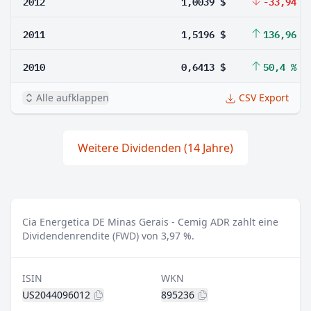
2012
1,0039 $
-33,94 %
2011
1,5196 $
136,96 %
2010
0,6413 $
50,4 %
Alle aufklappen
CSV Export
Weitere Dividenden (14 Jahre)
Cia Energetica DE Minas Gerais - Cemig ADR zahlt eine
Dividendenrendite (FWD) von 3,97 %.
ISIN
WKN
US2044096012
895236