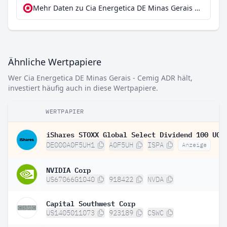
Mehr Daten zu Cia Energetica DE Minas Gerais - Cemig ADR bei extraETF
Ähnliche Wertpapiere
Wer Cia Energetica DE Minas Gerais - Cemig ADR hält,
investiert häufig auch in diese Wertpapiere.
WERTPAPIER
DE000A0F5UH1
A0F5UH
ISPA
Anzeige
NVIDIA Corp
US67066G1040
918422
NVDA
Capital Southwest Corp
US1405011073
923189
CSWC