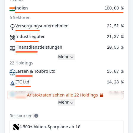
Indien
100,00 %
6 Sektoren
Versorgungsunternehmen
22,51 %
Industriegüter
21,37 %
Finanzdienstleistungen
20,55 %
Mehr
22 Holdings
Larsen & Toubro Ltd
15,87 %
ITC Ltd
14,28 %
NTPC Ltd
9,86 %
Aristokraten sehen alle 22 Holdings
Mehr
Ressourcen
4.500+ Aktien-Sparpläne ab 1€