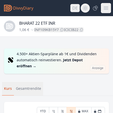
DivvyDiary
DE
BHARAT 22 ETF INR
1,06 €
INF109KB15Y7
ICICIB22
4.500+ Aktien-Sparpläne ab 1€ und Dividenden
automatisch reinvestieren.
Jetzt Depot
eröffnen
→
Anzeige
Kurs
Gesamtrendite
YTD
1J
3J
5J
MAX