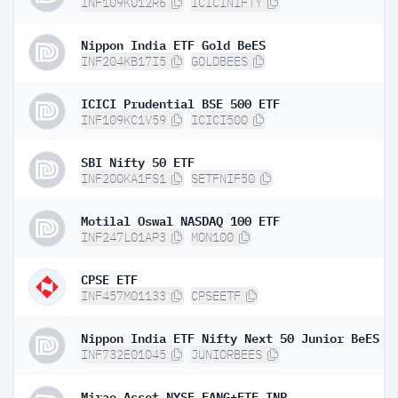
INF109K012R6
ICICINIFTY
Nippon India ETF Gold BeES
INF204KB17I5
GOLDBEES
ICICI Prudential BSE 500 ETF
INF109KC1V59
ICICI500
SBI Nifty 50 ETF
INF200KA1FS1
SETFNIF50
Motilal Oswal NASDAQ 100 ETF
INF247L01AP3
MON100
CPSE ETF
INF457M01133
CPSEETF
Nippon India ETF Nifty Next 50 Junior BeES
INF732E01045
JUNIORBEES
Mirae Asset NYSE FANG+ETF INR