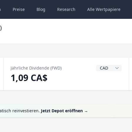
n
Preise
Blog
Research
Alle
Wertpapiere
)
Dividendenwähru
Jährliche Dividende (FWD)
1,09 CA$
tisch reinvestieren.
Jetzt Depot eröffnen
→