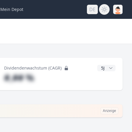
DE
Mein
Depot
ng
CAGR Jahre
Dividendenwachstum (CAGR)
#,## %
Anzeige