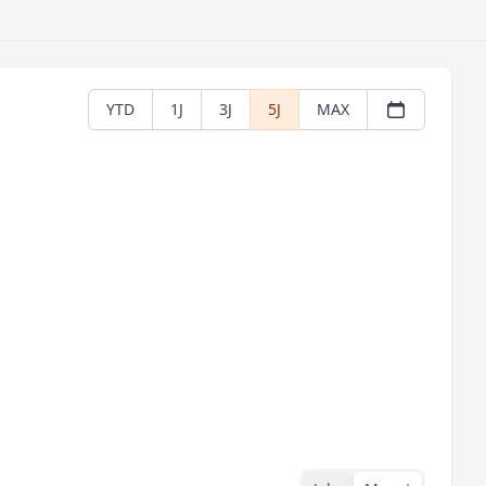
YTD
1J
3J
5J
MAX