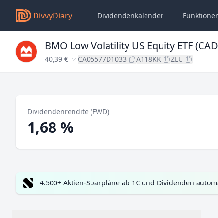
DivvyDiary
Dividendenkalender
Funktione
BMO Low Volatility US Equity ETF (CAD
40,39 €
CA05577D1033
A118KK
ZLU
Dividendenrendite (FWD)
1,68 %
4.500+ Aktien-Sparpläne ab 1€ und Dividenden automa