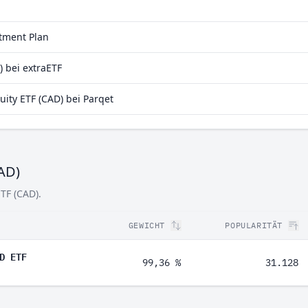
Rohstoffe
0,61 %
Energie
0,40 %
stment Plan
) bei extraETF
ity ETF (CAD) bei Parqet
CAD)
TF (CAD).
GEWICHT
POPULARITÄT
D ETF
99,36 %
31.128