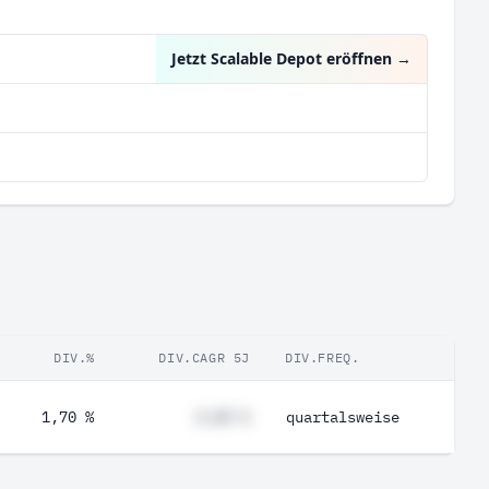
Gen Digital Inc
1,91 %
Jetzt Scalable Depot eröffnen
→
DIV.%
DIV.CAGR 5J
DIV.FREQ.
1,70 %
#,## %
quartalsweise