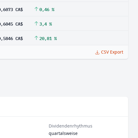
0,6073 CA$
0,46 %
0,6045 CA$
3,4 %
0,5846 CA$
20,81 %
CSV Export
Dividendenrhythmus
quartalsweise