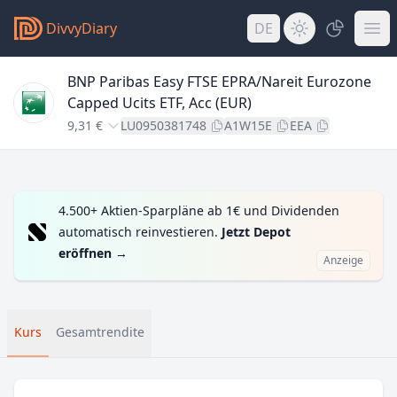
DivvyDiary
DE
BNP Paribas Easy FTSE EPRA/Nareit Eurozone
Capped Ucits ETF, Acc (EUR)
9,31 €
LU0950381748
A1W15E
EEA
4.500+ Aktien-Sparpläne ab 1€ und Dividenden
automatisch reinvestieren.
Jetzt Depot
eröffnen
→
Anzeige
Kurs
Gesamtrendite