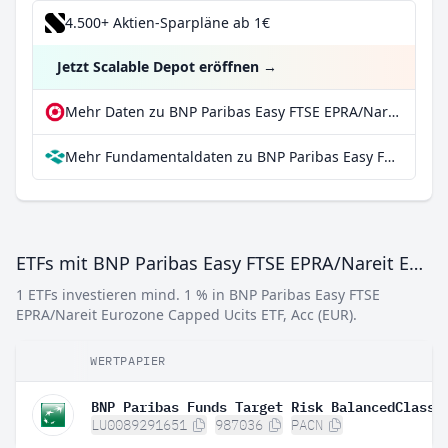
4.500+ Aktien-Sparpläne ab 1€
Jetzt Scalable Depot eröffnen
→
Mehr Daten zu BNP Paribas Easy FTSE EPRA/Nareit Eurozone Capped Ucits ETF, Acc (EUR) bei extraETF
Mehr Fundamentaldaten zu BNP Paribas Easy FTSE EPRA/Nareit Eurozone Capped Ucits ETF, Acc (EUR) bei Parqet
ETFs mit BNP Paribas Easy FTSE EPRA/Nareit Eurozone Capped Ucits ETF, Acc (EUR)
1 ETFs investieren mind. 1 % in BNP Paribas Easy FTSE
EPRA/Nareit Eurozone Capped Ucits ETF, Acc (EUR).
WERTPAPIER
BNP Paribas Funds Target Risk BalancedClassi
LU0089291651
987036
PACN