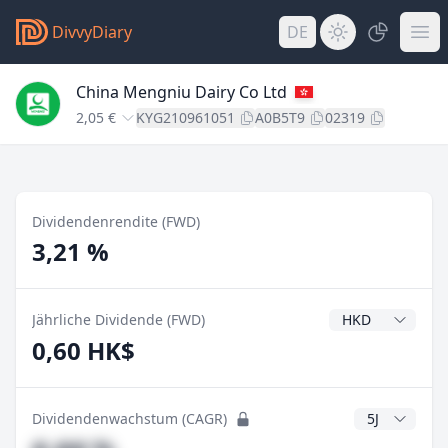
DivvyDiary
DE
China Mengniu Dairy Co Ltd
2,05 €
KYG210961051
A0B5T9
02319
Dividendenrendite (FWD)
3,21 %
Dividendenwähr
Jährliche Dividende (FWD)
0,60 HK$
CAGR Jahre
Dividendenwachstum (CAGR)