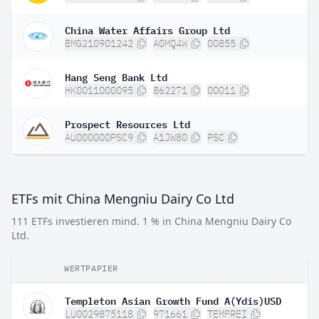
China Water Affairs Group Ltd
BMG210901242
A0MQ4W
00855
Hang Seng Bank Ltd
HK0011000095
862271
00011
Prospect Resources Ltd
AU000000PSC9
A1JW80
PSC
ETFs mit China Mengniu Dairy Co Ltd
111 ETFs investieren mind. 1 % in China Mengniu Dairy Co
Ltd.
WERTPAPIER
Templeton Asian Growth Fund A(Ydis)USD
LU0029875118
971661
TEMFREI