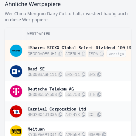
Ähnliche Wertpapiere
Wer China Mengniu Dairy Co Ltd hält, investiert häufig auch
in diese Wertpapiere.
WERTPAPIER
DE000A0F5UH1
A0F5UH
ISPA
Anzeige
Basf SE
DE000BASF111
BASF11
BAS
Deutsche Telekom AG
DE0005557508
555750
DTE
Carnival Corporation Ltd
BMG2004J1036
A42BYX
CCL
Meituan
KYG596691041
A2N5NR
03690