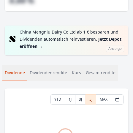
#,## %
China Mengniu Dairy Co Ltd ab 1 € besparen und
Dividenden automatisch reinvestieren.
Jetzt Depot
eröffnen
→
Anzeige
Dividende
Dividendenrendite
Kurs
Gesamtrendite
YTD
1J
3J
5J
MAX