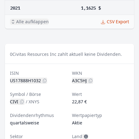
2021
1,1625 $
Alle aufklappen
CSV Export
0
Civitas Resources Inc zahlt aktuell keine Dividenden.
ISIN
WKN
US17888H1032
A3C5HJ
Symbol / Börse
Wert
CIVI
/
XNYS
22,87 €
Dividendenrhythmus
Wertpapiertyp
quartalsweise
Aktie
Sektor
Land