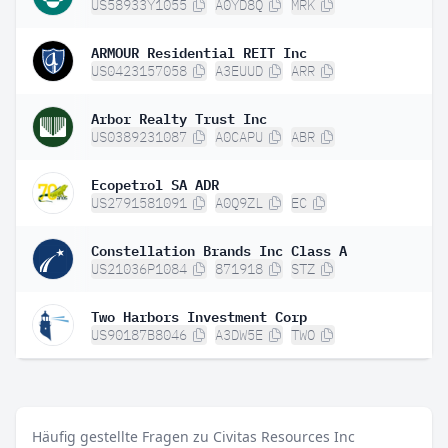
US58933Y1055
A0YD8Q
MRK
ARMOUR Residential REIT Inc
US0423157058
A3EUUD
ARR
Arbor Realty Trust Inc
US0389231087
A0CAPU
ABR
Ecopetrol SA ADR
US2791581091
A0Q9ZL
EC
Constellation Brands Inc Class A
US21036P1084
871918
STZ
Two Harbors Investment Corp
US90187B8046
A3DW5E
TWO
Häufig gestellte Fragen zu Civitas Resources Inc