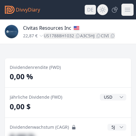
DivvyDiary
DE
Civitas Resources Inc
22,87 €
US17888H1032
A3C5HJ
CIVI
Dividendenrendite (FWD)
0,00 %
Dividendenwähr
Jährliche Dividende (FWD)
0,00 $
CAGR Jahre
Dividendenwachstum (CAGR)