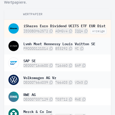
Wertpapiere.
WERTPAPIER
iShares Euro Dividend UCITS ETF EUR Dist
IE00B0M62S72
A0HGV4
IQQA
Anzeige
Lvmh Moet Hennessy Louis Vuitton SE
FR0000121014
853292
MC
SAP SE
DE0007164600
716460
SAP
Volkswagen AG Vz
DE0007664039
766403
VOW3
RWE AG
DE0007037129
703712
RWE
Merck & Co Inc