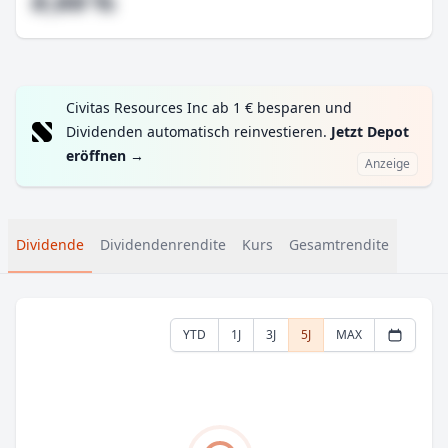
#,## %
Civitas Resources Inc ab 1 € besparen und
Dividenden automatisch reinvestieren.
Jetzt Depot
eröffnen
→
Anzeige
Dividende
Dividendenrendite
Kurs
Gesamtrendite
YTD
1J
3J
5J
MAX