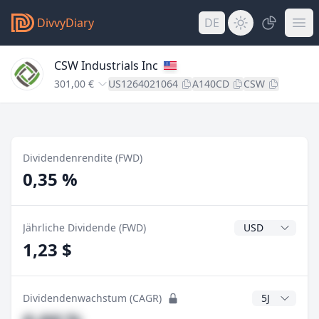
DivvyDiary
DE
CSW Industrials Inc
301,00 €
US1264021064
A140CD
CSW
Dividendenrendite (FWD)
0,35 %
Dividendenwähr
Jährliche Dividende (FWD)
1,23 $
CAGR Jahre
Dividendenwachstum (CAGR)