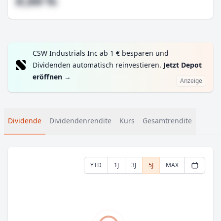
#,## %
CSW Industrials Inc ab 1 € besparen und
Dividenden automatisch reinvestieren.
Jetzt Depot
eröffnen
→
Anzeige
Dividende
Dividendenrendite
Kurs
Gesamtrendite
YTD
1J
3J
5J
MAX