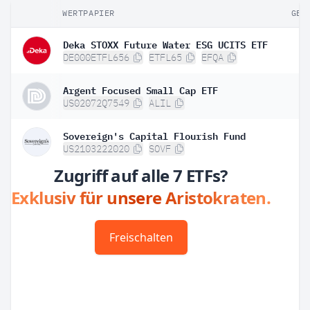
WERTPAPIER
GEW
Deka STOXX Future Water ESG UCITS ETF
DE000ETFL656
ETFL65
EFQA
Argent Focused Small Cap ETF
US02072Q7549
ALIL
Sovereign's Capital Flourish Fund
US2103222020
SOVF
Zugriff auf alle 7 ETFs?
Exklusiv für unsere Aristokraten.
Freischalten