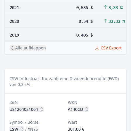
2021
0,585 $
8,33 %
2020
0,54 $
33,33 %
2019
0,405 $
Alle aufklappen
CSV Export
CSW Industrials Inc zahlt eine Dividendenrendite (FWD)
von 0,35 %.
ISIN
WKN
US1264021064
A140CD
Symbol / Börse
Wert
CSW
/
XNYS
301,00 €