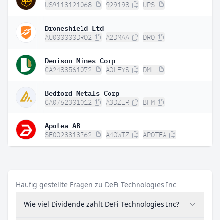
US9113121068
929198
UPS
Droneshield Ltd
AU000000DRO2
A2DMAA
DRO
Denison Mines Corp
CA2483561072
A0LFYS
DML
Bedford Metals Corp
CA0762301012
A3DZER
BFM
Apotea AB
SE0023313762
A40WTZ
APOTEA
Häufig gestellte Fragen zu DeFi Technologies Inc
Wie viel Dividende zahlt DeFi Technologies Inc?