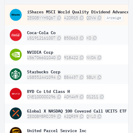
IE00BYYHSQ67
A2DRG5
QDVW
Anzeige
Coca-Cola Co
US1912161007
850663
KO
NVIDIA Corp
US67066G1040
918422
NVDA
Starbucks Corp
US8552441094
884437
SBUX
BYD Co Ltd Class H
CNE100000296
A0M4W9
01211
Global X NASDAQ 100 Covered Call UCITS ETF D
IE00BM8R0J59
A2QR39
QYLD
United Parcel Service Inc