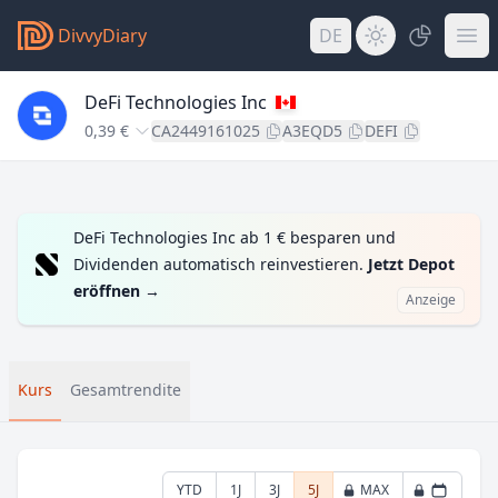
DivvyDiary
DE
DeFi Technologies Inc
0,39 €
CA2449161025
A3EQD5
DEFI
DeFi Technologies Inc ab 1 € besparen und
Dividenden automatisch reinvestieren.
Jetzt Depot
eröffnen
→
Anzeige
Kurs
Gesamtrendite
YTD
1J
3J
5J
MAX