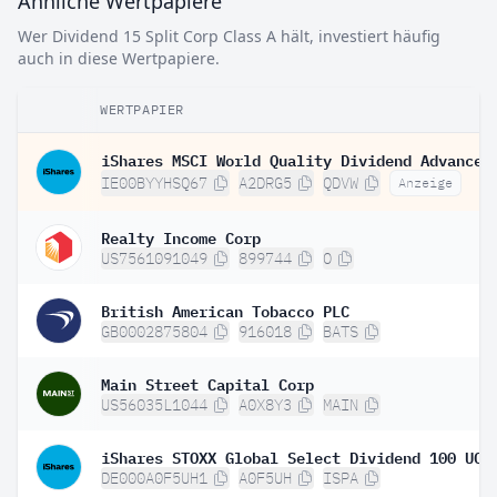
Ähnliche Wertpapiere
Wer Dividend 15 Split Corp Class A hält, investiert häufig
auch in diese Wertpapiere.
WERTPAPIER
IE00BYYHSQ67
A2DRG5
QDVW
Anzeige
Realty Income Corp
US7561091049
899744
O
British American Tobacco PLC
GB0002875804
916018
BATS
Main Street Capital Corp
US56035L1044
A0X8Y3
MAIN
DE000A0F5UH1
A0F5UH
ISPA