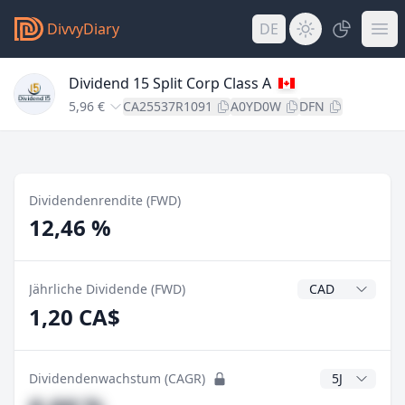
DivvyDiary
DE
Dividend 15 Split Corp Class A
5,96 €
CA25537R1091
A0YD0W
DFN
Dividendenrendite (FWD)
12,46 %
Dividendenwähr
Jährliche Dividende (FWD)
1,20 CA$
CAGR Jahre
Dividendenwachstum (CAGR)