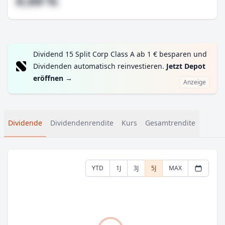
#,## %
Dividend 15 Split Corp Class A ab 1 € besparen und
Dividenden automatisch reinvestieren.
Jetzt Depot
eröffnen
→
Anzeige
Dividende
Dividendenrendite
Kurs
Gesamtrendite
YTD
1J
3J
5J
MAX