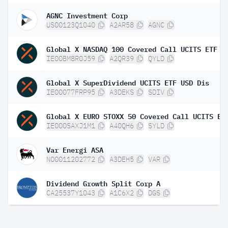
AGNC Investment Corp
US00123Q1040
A2AR58
AGNC
Global X NASDAQ 100 Covered Call UCITS ETF D
IE00BM8R0J59
A2QR39
QYLD
Global X SuperDividend UCITS ETF USD Dis
IE00077FRP95
A3DEKS
SDIV
IE000SAXJ1M1
A40QH6
SYLD
Var Energi ASA
NO0011202772
A3DEH5
VAR
Dividend Growth Split Corp A
CA25537Y1043
A1C6X2
DGS