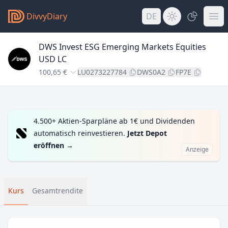
DivvyDiary
DE
DWS Invest ESG Emerging Markets Equities
USD LC
100,65 €
LU0273227784
DWS0A2
FP7E
4.500+ Aktien-Sparpläne ab 1€ und Dividenden
automatisch reinvestieren.
Jetzt Depot
eröffnen
→
Anzeige
Kurs
Gesamtrendite