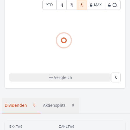
YTD
1J
3J
5J
MAX
Vergleich
€
Dividenden
Aktiensplits
0
0
EX-TAG
ZAHLTAG