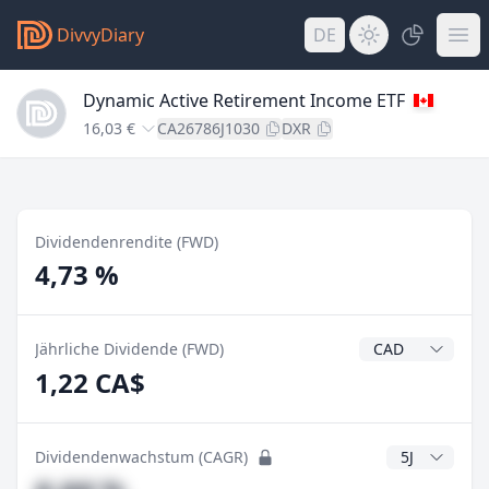
DivvyDiary
DE
Dynamic Active Retirement Income ETF
16,03 €
CA26786J1030
DXR
Dividendenrendite (FWD)
4,73 %
Dividendenwähr
Jährliche Dividende (FWD)
1,22 CA$
CAGR Jahre
Dividendenwachstum (CAGR)