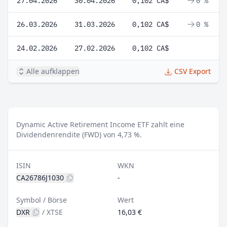
27.04.2026
30.04.2026
0,102 CA$
0 %
26.03.2026
31.03.2026
0,102 CA$
0 %
24.02.2026
27.02.2026
0,102 CA$
Alle aufklappen
CSV Export
Dynamic Active Retirement Income ETF zahlt eine
Dividendenrendite (FWD) von 4,73 %.
ISIN
WKN
CA26786J1030
-
Symbol / Börse
Wert
DXR
/
XTSE
16,03 €