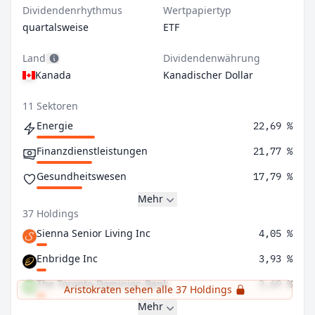
Dividendenrhythmus
Wertpapiertyp
quartalsweise
ETF
Land
Dividendenwährung
Kanada
Kanadischer Dollar
11 Sektoren
Energie
22,69 %
Finanzdienstleistungen
21,77 %
Gesundheitswesen
17,79 %
Mehr
37 Holdings
Sienna Senior Living Inc
4,05 %
Enbridge Inc
3,93 %
The Toronto-Dominion Bank
3,69 %
Aristokraten sehen alle 37 Holdings
Mehr