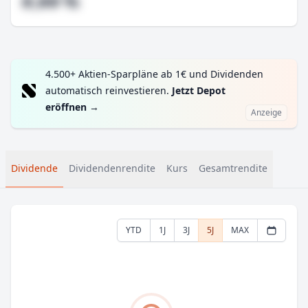
#,## %
4.500+ Aktien-Sparpläne ab 1€ und Dividenden
automatisch reinvestieren.
Jetzt Depot
eröffnen
→
Anzeige
Dividende
Dividendenrendite
Kurs
Gesamtrendite
YTD
1J
3J
5J
MAX