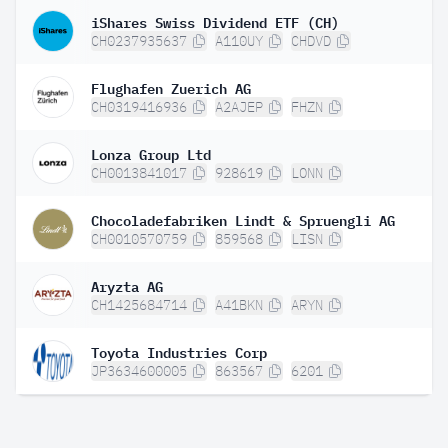
iShares Swiss Dividend ETF (CH)
CH0237935637
A110UY
CHDVD
Flughafen Zuerich AG
CH0319416936
A2AJEP
FHZN
Lonza Group Ltd
CH0013841017
928619
LONN
Chocoladefabriken Lindt & Spruengli AG
CH0010570759
859568
LISN
Aryzta AG
CH1425684714
A41BKN
ARYN
Toyota Industries Corp
JP3634600005
863567
6201