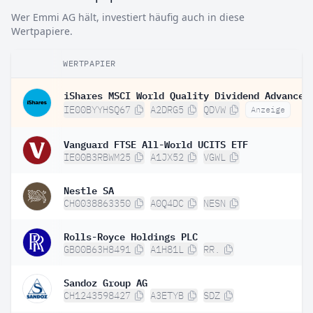
Wer Emmi AG hält, investiert häufig auch in diese
Wertpapiere.
WERTPAPIER
IE00BYYHSQ67
A2DRG5
QDVW
Anzeige
Vanguard FTSE All-World UCITS ETF
IE00B3RBWM25
A1JX52
VGWL
Nestle SA
CH0038863350
A0Q4DC
NESN
Rolls-Royce Holdings PLC
GB00B63H8491
A1H81L
RR.
Sandoz Group AG
CH1243598427
A3ETYB
SDZ