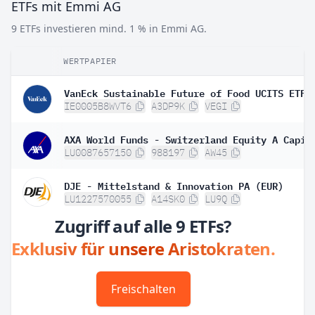
ETFs mit Emmi AG
9 ETFs investieren mind. 1 % in Emmi AG.
WERTPAPIER
IE0005B8WVT6
A3DP9K
VEGI
LU0087657150
988197
AW45
DJE - Mittelstand & Innovation PA (EUR)
LU1227570055
A14SK0
LU9Q
Zugriff auf alle 9 ETFs?
Exklusiv für unsere Aristokraten.
Freischalten