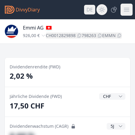
DivvyDiary
DE
Emmi AG
926,00 €
CH0012829898
798263
EMMN
Dividendenrendite (FWD)
2,02 %
Dividendenwähr
Jährliche Dividende (FWD)
17,50 CHF
CAGR Jahre
Dividendenwachstum (CAGR)