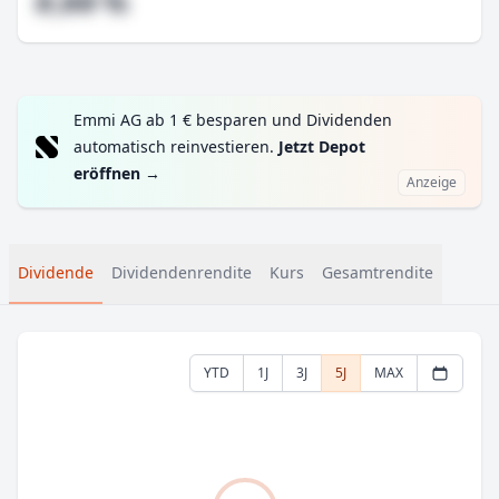
#,## %
Emmi AG ab 1 € besparen und Dividenden
automatisch reinvestieren.
Jetzt Depot
eröffnen
→
Anzeige
Dividende
Dividendenrendite
Kurs
Gesamtrendite
YTD
1J
3J
5J
MAX