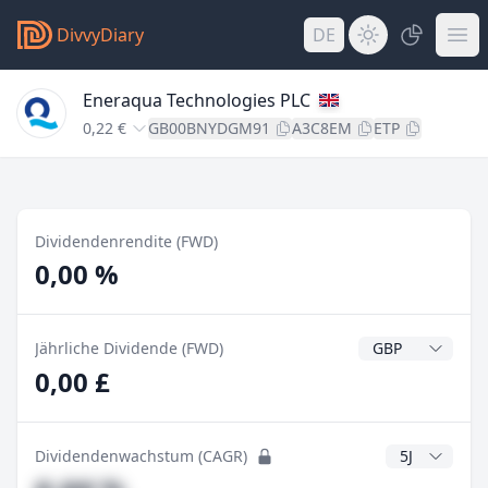
DivvyDiary
DE
Eneraqua Technologies PLC
0,22 €
GB00BNYDGM91
A3C8EM
ETP
Dividendenrendite (FWD)
0,00 %
Dividendenwähr
Jährliche Dividende (FWD)
0,00 £
CAGR Jahre
Dividendenwachstum (CAGR)