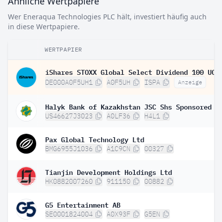
Ähnliche Wertpapiere
Wer Eneraqua Technologies PLC hält, investiert häufig auch
in diese Wertpapiere.
WERTPAPIER
DE000A0F5UH1
A0F5UH
ISPA
Anzeige
US46627J3023
A0LF36
H4L1
Pax Global Technology Ltd
BMG6955J1036
A1C9CN
00327
Tianjin Development Holdings Ltd
HK0882007260
911150
00882
G5 Entertainment AB
SE0001824004
A0X93F
G5EN