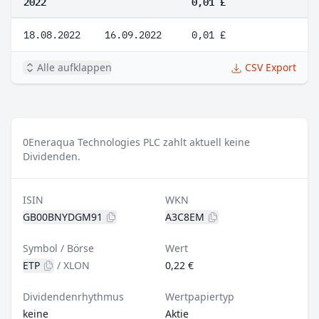
2022
0,01 £
18.08.2022
16.09.2022
0,01 £
Alle aufklappen
CSV Export
0
Eneraqua Technologies PLC zahlt aktuell keine
Dividenden.
ISIN
WKN
GB00BNYDGM91
A3C8EM
Symbol / Börse
Wert
ETP
/
XLON
0,22 €
Dividendenrhythmus
Wertpapiertyp
keine
Aktie