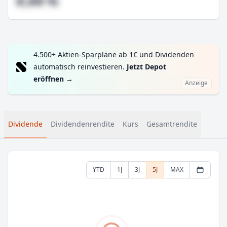
#,## %
4.500+ Aktien-Sparpläne ab 1€ und Dividenden
automatisch reinvestieren.
Jetzt Depot
eröffnen
→
Anzeige
Dividende
Dividendenrendite
Kurs
Gesamtrendite
YTD
1J
3J
5J
MAX