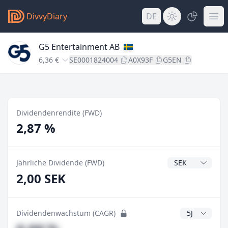
DivvyDiary
DE
G5 Entertainment AB
6,36 €
SE0001824004
A0X93F
G5EN
Dividendenrendite (FWD)
2,87 %
Dividendenwähr
Jährliche Dividende (FWD)
2,00 SEK
CAGR Jahre
Dividendenwachstum (CAGR)