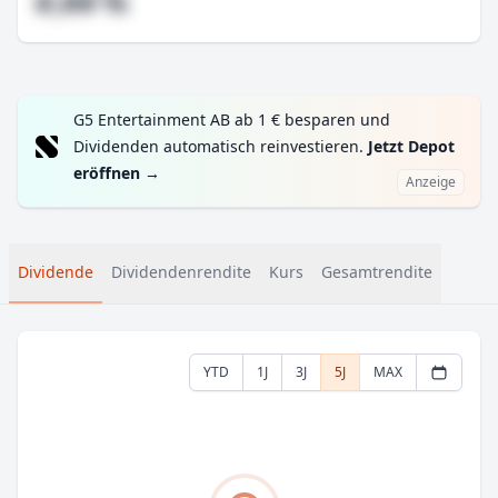
#,## %
G5 Entertainment AB ab 1 € besparen und
Dividenden automatisch reinvestieren.
Jetzt Depot
eröffnen
→
Anzeige
Dividende
Dividendenrendite
Kurs
Gesamtrendite
YTD
1J
3J
5J
MAX