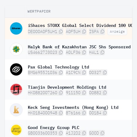
WERTPAPIER
DE000A0F5UH1
A0F5UH
ISPA
Anzeige
US46627J3023
A0LF36
H4L1
Pax Global Technology Ltd
BMG6955J1036
A1C9CN
00327
Tianjin Development Holdings Ltd
HK0882007260
911150
00882
Keck Seng Investments (Hong Kong) Ltd
HK0184000948
876166
00184
Good Energy Group PLC
GB0033600353
A1J2D2
GOOD