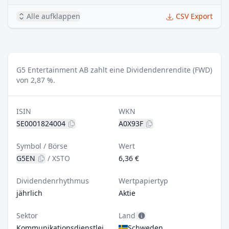
Alle aufklappen
CSV Export
G5 Entertainment AB zahlt eine Dividendenrendite (FWD)
von 2,87 %.
ISIN
WKN
SE0001824004
A0X93F
Symbol / Börse
Wert
G5EN
/
XSTO
6,36 €
Dividendenrhythmus
Wertpapiertyp
jährlich
Aktie
Sektor
Land
Kommunikationsdienstleistungen
Schweden