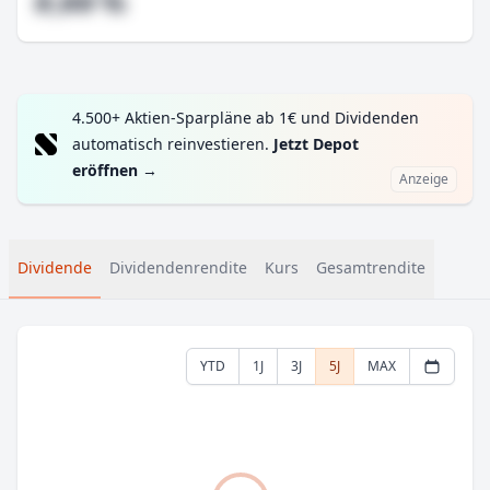
#,## %
4.500+ Aktien-Sparpläne ab 1€ und Dividenden
automatisch reinvestieren.
Jetzt Depot
eröffnen
→
Anzeige
Dividende
Dividendenrendite
Kurs
Gesamtrendite
YTD
1J
3J
5J
MAX