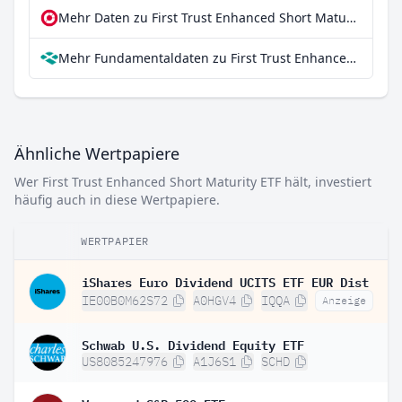
Mehr Daten zu First Trust Enhanced Short Maturity ETF bei extraETF
Mehr Fundamentaldaten zu First Trust Enhanced Short Maturity ETF bei Parqet
Ähnliche Wertpapiere
Wer First Trust Enhanced Short Maturity ETF hält, investiert
häufig auch in diese Wertpapiere.
WERTPAPIER
iShares Euro Dividend UCITS ETF EUR Dist
IE00B0M62S72
A0HGV4
IQQA
Anzeige
Schwab U.S. Dividend Equity ETF
US8085247976
A1J6S1
SCHD