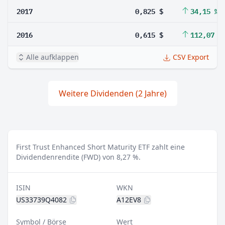
2017
0,825 $
34,15 %
2016
0,615 $
112,07 %
Alle aufklappen
CSV Export
Weitere Dividenden (2 Jahre)
First Trust Enhanced Short Maturity ETF zahlt eine
Dividendenrendite (FWD) von 8,27 %.
ISIN
WKN
US33739Q4082
A12EV8
Symbol / Börse
Wert