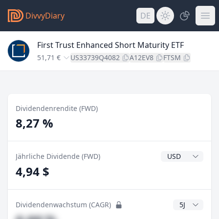
DivvyDiary
DE
First Trust Enhanced Short Maturity ETF
51,71 €
US33739Q4082
A12EV8
FTSM
Dividendenrendite (FWD)
8,27 %
Dividendenwähr
Jährliche Dividende (FWD)
4,94 $
CAGR Jahre
Dividendenwachstum (CAGR)