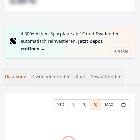
#,## %
4.500+ Aktien-Sparpläne ab 1€ und Dividenden
automatisch reinvestieren.
Jetzt Depot
eröffnen
→
Anzeige
Dividende
Dividendenrendite
Kurs
Gesamtrendite
YTD
1J
3J
5J
MAX