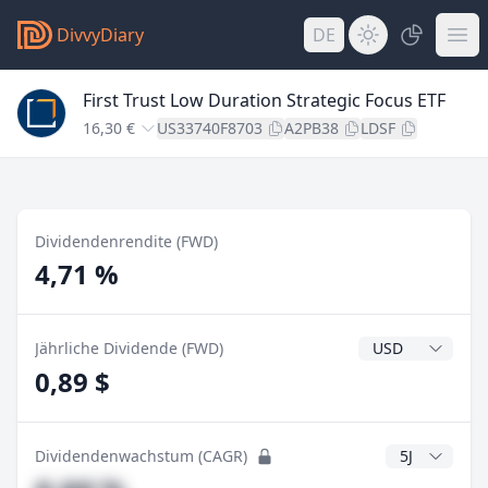
DivvyDiary
DE
First Trust Low Duration Strategic Focus ETF
16,30 €
US33740F8703
A2PB38
LDSF
Dividendenrendite (FWD)
4,71 %
Dividendenwähr
Jährliche Dividende (FWD)
0,89 $
CAGR Jahre
Dividendenwachstum (CAGR)