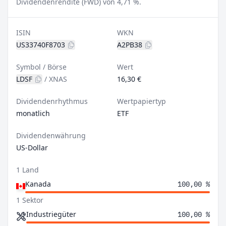
Dividendenrendite (FWD) von 4,71 %.
ISIN
WKN
US33740F8703
A2PB38
Symbol / Börse
Wert
LDSF
/
XNAS
16,30 €
Dividendenrhythmus
Wertpapiertyp
monatlich
ETF
Dividendenwährung
US-Dollar
1 Land
Kanada
100,00 %
1 Sektor
Industriegüter
100,00 %