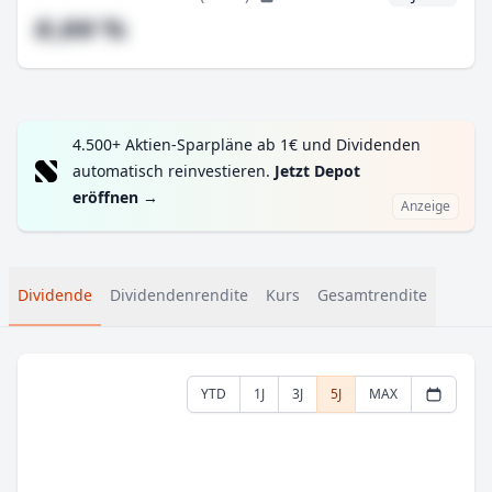
#,## %
4.500+ Aktien-Sparpläne ab 1€ und Dividenden
automatisch reinvestieren.
Jetzt Depot
eröffnen
→
Anzeige
Dividende
Dividendenrendite
Kurs
Gesamtrendite
YTD
1J
3J
5J
MAX