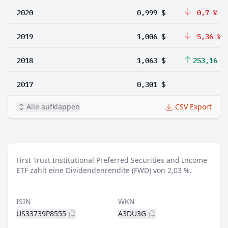
2020
0,999 $
-0,7 %
2019
1,006 $
-5,36 %
2018
1,063 $
253,16 %
2017
0,301 $
Alle aufklappen
CSV Export
First Trust Institutional Preferred Securities and Income
ETF zahlt eine Dividendenrendite (FWD) von 2,03 %.
ISIN
WKN
US33739P8555
A3DU3G