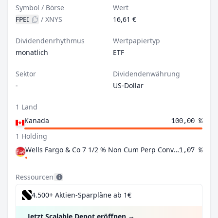
Symbol / Börse
Wert
FPEI
/
XNYS
16,61 €
Dividendenrhythmus
Wertpapiertyp
monatlich
ETF
Sektor
Dividendenwährung
-
US-Dollar
1 Land
Kanada
100,00 %
1 Holding
Wells Fargo & Co 7 1/2 % Non Cum Perp Conv Pfd Shs -A- Series -L-
1,07 %
Ressourcen
4.500+ Aktien-Sparpläne ab 1€
Jetzt Scalable Depot eröffnen
→