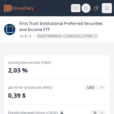
DivvyDiary
DE
First Trust Institutional Preferred Securities
and Income ETF
16,61 €
US33739P8555
A3DU3G
FPEI
Dividendenrendite (FWD)
2,03 %
Dividendenwähr
Jährliche Dividende (FWD)
0,39 $
CAGR Jahre
Dividendenwachstum (CAGR)