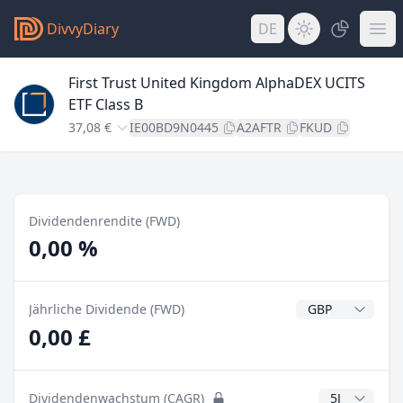
DivvyDiary
DE
First Trust United Kingdom AlphaDEX UCITS
ETF Class B
37,08 €
IE00BD9N0445
A2AFTR
FKUD
Dividendenrendite (FWD)
0,00 %
Dividendenwähr
Jährliche Dividende (FWD)
0,00 £
CAGR Jahre
Dividendenwachstum (CAGR)