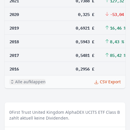
2021
0,7388 £
127,32 %
2020
0,325 £
-53,04 %
2019
0,6921 £
16,46 %
2018
0,5943 £
8,43 %
2017
0,5481 £
85,42 %
2016
0,2956 £
Alle aufklappen
CSV Export
0
First Trust United Kingdom AlphaDEX UCITS ETF Class B
zahlt aktuell keine Dividenden.