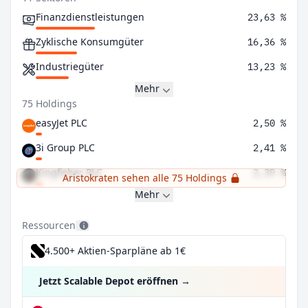
Finanzdienstleistungen
23,63 %
Zyklische Konsumgüter
16,36 %
Industriegüter
13,23 %
Mehr
75 Holdings
easyJet PLC
2,50 %
3i Group PLC
2,41 %
Kingfisher PLC
2,39 %
Aristokraten sehen alle 75 Holdings
Mehr
Ressourcen
4.500+ Aktien-Sparpläne ab 1€
Jetzt Scalable Depot eröffnen
→