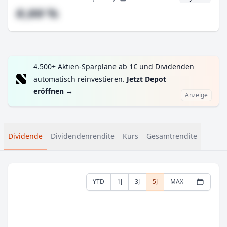
#,## %
4.500+ Aktien-Sparpläne ab 1€ und Dividenden
automatisch reinvestieren.
Jetzt Depot
eröffnen
→
Anzeige
Dividende
Dividendenrendite
Kurs
Gesamtrendite
YTD
1J
3J
5J
MAX