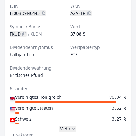
ISIN
WKN
IE00BD9N0445
A2AFTR
Symbol / Börse
Wert
FKUD
/
XLON
37,08 €
Dividendenrhythmus
Wertpapiertyp
halbjährlich
ETF
Dividendenwährung
Britisches Pfund
6 Länder
Vereinigtes Königreich
90,94 %
Vereinigte Staaten
3,52 %
Schweiz
3,27 %
Mehr
11 Sektoren