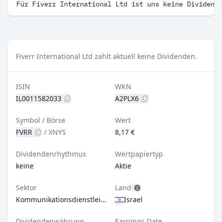
Für Fiverr International Ltd ist uns keine Dividend
Fiverr International Ltd zahlt aktuell keine Dividenden.
ISIN
WKN
IL0011582033
A2PLX6
Symbol / Börse
Wert
FVRR
/
XNYS
8,17 €
Dividendenrhythmus
Wertpapiertyp
keine
Aktie
Sektor
Land
Kommunikationsdienstleistungen
Israel
Dividendenwährung
Earnings Date