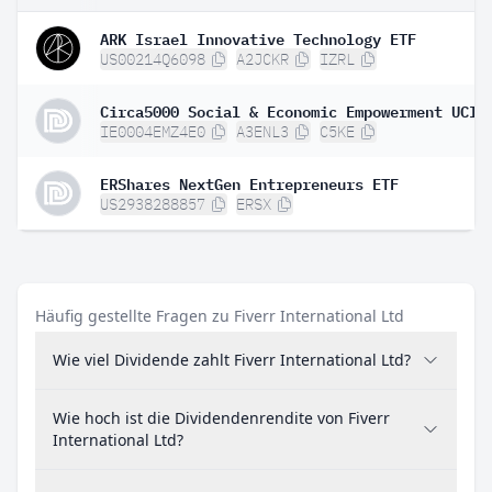
ARK Israel Innovative Technology ETF
US00214Q6098
A2JCKR
IZRL
IE0004EMZ4E0
A3ENL3
C5KE
ERShares NextGen Entrepreneurs ETF
US2938288857
ERSX
Häufig gestellte Fragen zu Fiverr International Ltd
Wie viel Dividende zahlt Fiverr International Ltd?
Wie hoch ist die Dividendenrendite von Fiverr
International Ltd?