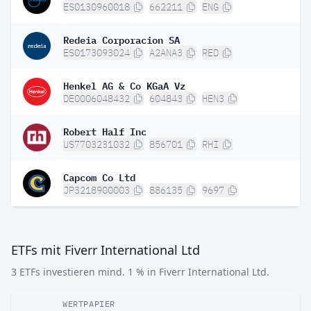
ES0130960018
662211
ENG
Redeia Corporacion SA
ES0173093024
A2ANA3
RED
Henkel AG & Co KGaA Vz
DE0006048432
604843
HEN3
Robert Half Inc
US7703231032
856701
RHI
Capcom Co Ltd
JP3218900003
886135
9697
ETFs mit Fiverr International Ltd
3 ETFs investieren mind. 1 % in Fiverr International Ltd.
WERTPAPIER