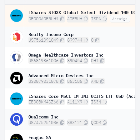
DE000A0F5UH1
A0F5UH
ISPA
Anzeige
Realty Income Corp
US7561091049
899744
O
Omega Healthcare Investors Inc
US6819361006
890454
OHI
Advanced Micro Devices Inc
US0079031078
863186
AMD
iShares Core MSCI EM IMI UCITS ETF USD (Acc)
IE00BKM4GZ66
A111X9
IS3N
Qualcomm Inc
US7475251036
883121
QCOM
Enagas SA