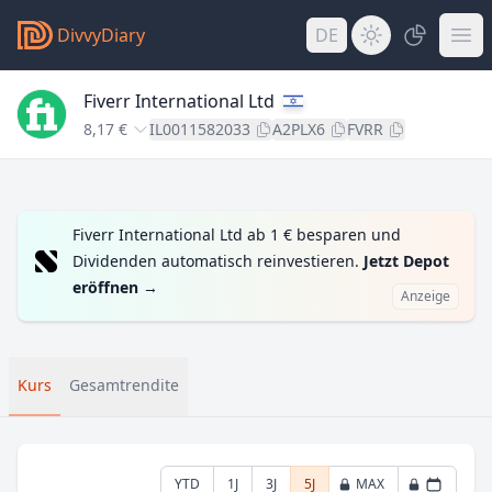
DivvyDiary
DE
Fiverr International Ltd
8,17 €
IL0011582033
A2PLX6
FVRR
Fiverr International Ltd ab 1 € besparen und
Dividenden automatisch reinvestieren.
Jetzt Depot
eröffnen
→
Anzeige
Kurs
Gesamtrendite
YTD
1J
3J
5J
MAX