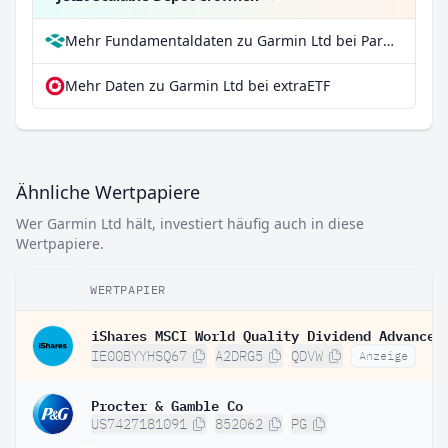
Mehr Fundamentaldaten zu Garmin Ltd bei Parqet
Mehr Daten zu Garmin Ltd bei extraETF
Ähnliche Wertpapiere
Wer Garmin Ltd hält, investiert häufig auch in diese
Wertpapiere.
WERTPAPIER
IE00BYYHSQ67
A2DRG5
QDVW
Anzeige
Procter & Gamble Co
US7427181091
852062
PG