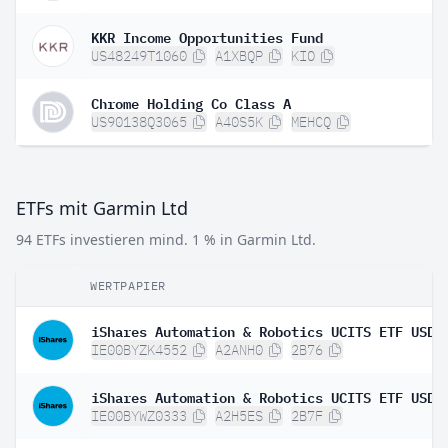
KKR Income Opportunities Fund
US48249T1060
A1XBQP
KIO
Chrome Holding Co Class A
US90138Q3065
A40S5K
MEHCQ
ETFs mit Garmin Ltd
94 ETFs investieren mind. 1 % in Garmin Ltd.
WERTPAPIER
IE00BYZK4552
A2ANH0
2B76
IE00BYWZ0333
A2H5ES
2B7F