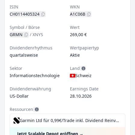
ISIN
WKN
CH0114405324
A1C06B
Symbol / Börse
Wert
GRMN
/
XNYS
269,00 €
Dividendenrhythmus
Wertpapiertyp
quartalsweise
Aktie
Sektor
Land
Informationstechnologie
Schweiz
Dividendenwährung
Earnings Date
US-Dollar
28.10.2026
Ressourcen
Garmin Ltd für 0,99€/Trade inkl. Dividend Reinvestment Plan
Jetzt Scalable Depot eröffnen
→