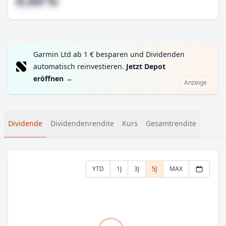
#,## %
Garmin Ltd ab 1 € besparen und Dividenden
automatisch reinvestieren.
Jetzt Depot
eröffnen
→
Anzeige
Dividende
Dividendenrendite
Kurs
Gesamtrendite
YTD
1J
3J
5J
MAX