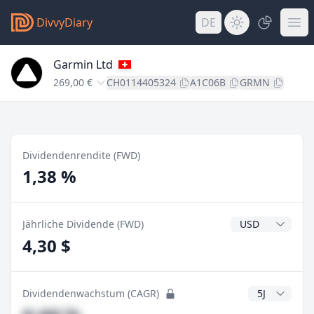
DivvyDiary
DE
Garmin Ltd
269,00 €
CH0114405324
A1C06B
GRMN
Dividendenrendite (FWD)
1,38 %
Dividendenwähr
Jährliche Dividende (FWD)
4,30 $
CAGR Jahre
Dividendenwachstum (CAGR)