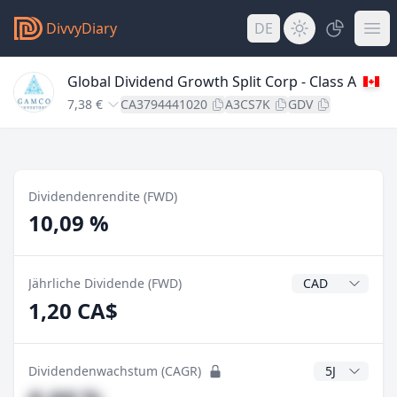
DivvyDiary
DE
Global Dividend Growth Split Corp - Class A
7,38 €
CA3794441020
A3CS7K
GDV
Dividendenrendite (FWD)
10,09 %
Dividendenwähr
Jährliche Dividende (FWD)
1,20 CA$
CAGR Jahre
Dividendenwachstum (CAGR)