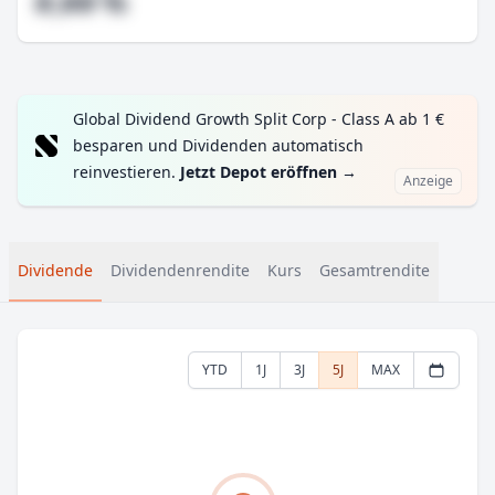
#,## %
Global Dividend Growth Split Corp - Class A ab 1 €
besparen und Dividenden automatisch
reinvestieren.
Jetzt Depot eröffnen
→
Anzeige
Dividende
Dividendenrendite
Kurs
Gesamtrendite
YTD
1J
3J
5J
MAX