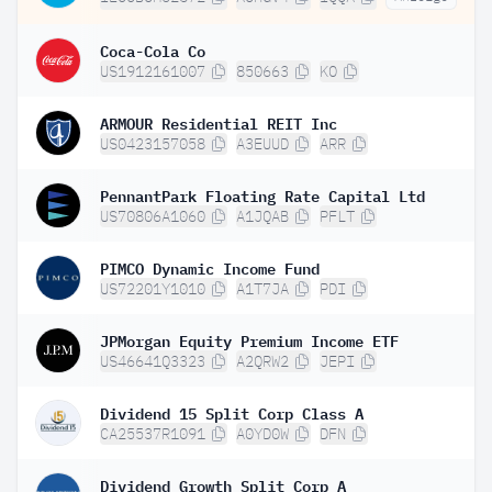
Coca-Cola Co
US1912161007
850663
KO
ARMOUR Residential REIT Inc
US0423157058
A3EUUD
ARR
PennantPark Floating Rate Capital Ltd
US70806A1060
A1JQAB
PFLT
PIMCO Dynamic Income Fund
US72201Y1010
A1T7JA
PDI
JPMorgan Equity Premium Income ETF
US46641Q3323
A2QRW2
JEPI
Dividend 15 Split Corp Class A
CA25537R1091
A0YD0W
DFN
Dividend Growth Split Corp A