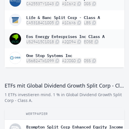
CA25537Y1043
A1C6X2
DGS
Life & Banc Split Corp - Class A
CA53184C1005
A1C6X6
LBS
Eos Energy Enterprises Inc Class A
US29415C1018
A2QD94
EOSE
One Stop Systems Inc
US68247W1099
A2JDGD
OSS
ETFs mit Global Dividend Growth Split Corp - Class A
1 ETFs investieren mind. 1 % in Global Dividend Growth Split
Corp - Class A.
WERTPAPIER
Brompton Split Corp Enhanced Equity Income E