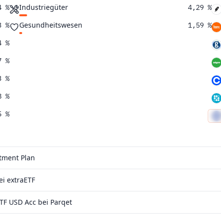
Industriegüter
4 %
4,29 %
Gesundheitswesen
3 %
1,59 %
4 %
7 %
3 %
8 %
5 %
1 %
5 %
stment Plan
6 %
ei extraETF
2 %
TF USD Acc bei Parqet