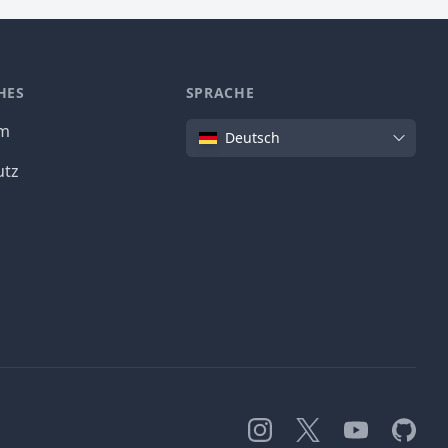
HES
SPRACHE
Sprache
um
Deutsch
utz
Instagram
X
YouTube
GitHub