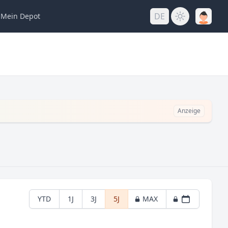
DE
Mein
Depot
Anzeige
YTD
1J
3J
5J
MAX