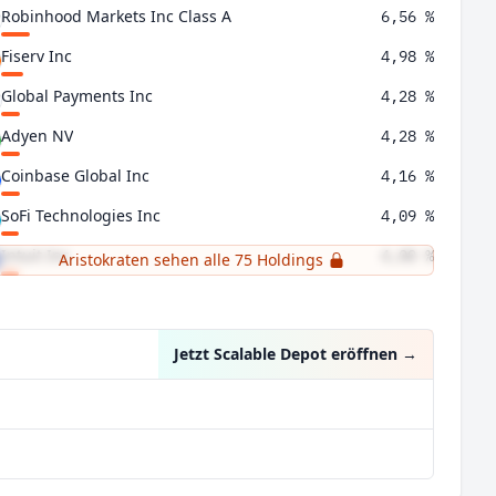
Robinhood Markets Inc Class A
6,56 %
Fiserv Inc
4,98 %
Global Payments Inc
4,28 %
Adyen NV
4,28 %
Coinbase Global Inc
4,16 %
SoFi Technologies Inc
4,09 %
Intuit Inc
4,00 %
Aristokraten sehen alle 75 Holdings
Affirm Holdings Inc - Class A
3,92 %
Jetzt Scalable Depot eröffnen
→