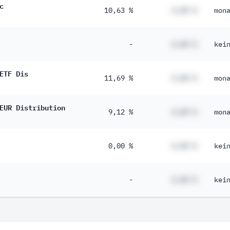
c
10,63 %
#,## %
mon
-
#,## %
kei
ETF Dis
11,69 %
#,## %
mon
EUR Distribution
9,12 %
#,## %
mon
0,00 %
#,## %
kei
-
#,## %
kei