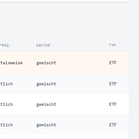
FREQ.
SEKTOR
TYP
rtalsweise
gemischt
ETF
atlich
gemischt
ETF
atlich
gemischt
ETF
atlich
gemischt
ETF