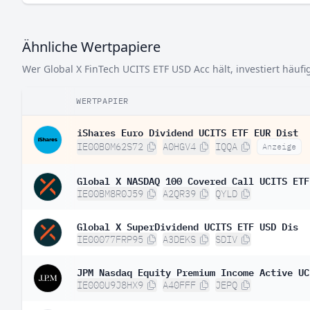
Ähnliche Wertpapiere
Wer Global X FinTech UCITS ETF USD Acc hält, investiert häufi
WERTPAPIER
iShares Euro Dividend UCITS ETF EUR Dist
IE00B0M62S72
A0HGV4
IQQA
Anzeige
Global X NASDAQ 100 Covered Call UCITS ETF
IE00BM8R0J59
A2QR39
QYLD
Global X SuperDividend UCITS ETF USD Dis
IE00077FRP95
A3DEKS
SDIV
JPM Nasdaq Equity Premium Income Active UC
IE000U9J8HX9
A40FFF
JEPQ