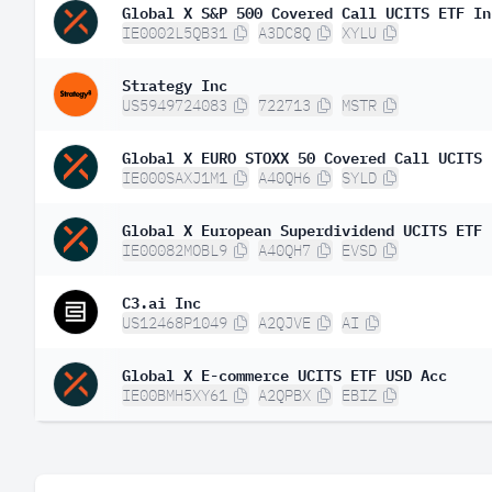
Global X S&P 500 Covered Call UCITS ETF In
IE0002L5QB31
A3DC8Q
XYLU
Strategy Inc
US5949724083
722713
MSTR
Global X EURO STOXX 50 Covered Call UCITS 
IE000SAXJ1M1
A40QH6
SYLD
Global X European Superdividend UCITS ETF 
IE00082MOBL9
A40QH7
EVSD
C3.ai Inc
US12468P1049
A2QJVE
AI
Global X E-commerce UCITS ETF USD Acc
IE00BMH5XY61
A2QPBX
EBIZ