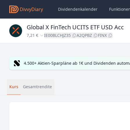
DivvyDiary
Dividendenkalender
Funktione
Global X FinTech UCITS ETF USD Acc
7,21 €
IE00BLCHJZ35
A2QPBZ
FINX
4.500+ Aktien-Sparpläne ab 1€ und Dividenden automa
Kurs
Gesamtrendite