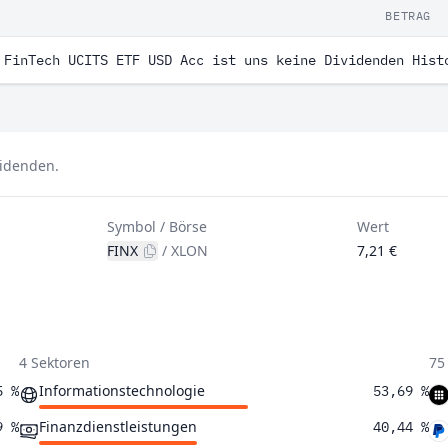
BETRAG
 FinTech UCITS ETF USD Acc ist uns keine Dividenden Hist
videnden.
Symbol / Börse
Wert
FINX
/
XLON
7,21 €
4 Sektoren
75
Informationstechnologie
5 %
53,69 %
Finanzdienstleistungen
9 %
40,44 %