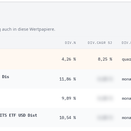
g auch in diese Wertpapiere.
DIV.%
DIV.CAGR 5J
DIV.
4,26 %
8,25 %
qua
 Dis
11,86 %
#,## %
mon
9,89 %
#,## %
mon
ITS ETF USD Dist
10,54 %
#,## %
mon