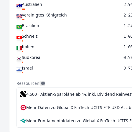
Australien
2,9
Vereinigtes Königreich
2,2
Brasilien
1,2
Schweiz
1,0
Italien
1,0
Südkorea
0,7
Israel
0,7
China
0,4
Ressourcen
Sonderverwaltungsregion Hongkong
0,2
4.500+ Aktien-Sparpläne ab 1€
inkl. Dividend Reinve
Taiwan
0,1
Mehr Daten zu Global X FinTech UCITS ETF USD Acc b
Deutschland
0,1
Mehr Fundamentaldaten zu Global X FinTech UCITS E