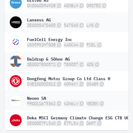
DK0060094928
A0NBLH
ORSTED
Lanxess AG
DE0005470405
547040
LXS
FuelCell Energy Inc
US35952H7008
A40CAW
FCEL
Daldrup & Söhne AG
DE0007830572
783057
4DS
Dongfeng Motor Group Co Ltd Class H
CNE100000312
A0M4XY
00489
Neoen SA
FR0011675362
A2N6LV
NEOEN
DE000ETFL540
ETFL54
D6RT