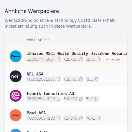
Ähnliche Wertpapiere
Wer Goldwind Science & Technology Co Ltd Class H hält,
investiert häufig auch in diese Wertpapiere.
WERTPAPIER
IE00BYYHSQ67
A2DRG5
QDVW
Anzeige
NEL ASA
NO0010081235
A0B733
NEL
Evonik Industries AG
DE000EVNK013
EVNK01
EVK
Mowi ASA
NO0003054108
924848
MOWI
Orsted AS