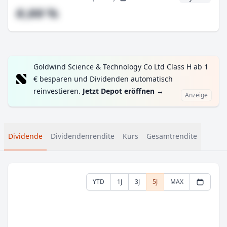
#,## %
Goldwind Science & Technology Co Ltd Class H ab 1
€ besparen und Dividenden automatisch
reinvestieren.
Jetzt Depot eröffnen
→
Anzeige
Dividende
Dividendenrendite
Kurs
Gesamtrendite
YTD
1J
3J
5J
MAX