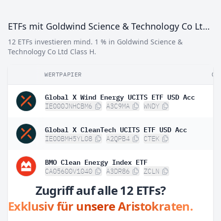
ETFs mit Goldwind Science & Technology Co Ltd Class H
12 ETFs investieren mind. 1 % in Goldwind Science &
Technology Co Ltd Class H.
WERTPAPIER
GE
Global X Wind Energy UCITS ETF USD Acc
IE000JNHCBM6
A3C9MA
WNDY
Global X CleanTech UCITS ETF USD Acc
IE00BMH5YL08
A2QPB4
CTEK
BMO Clean Energy Index ETF
CA05600V1040
A3DR86
ZCLN
Zugriff auf alle 12 ETFs?
Exklusiv für unsere Aristokraten.