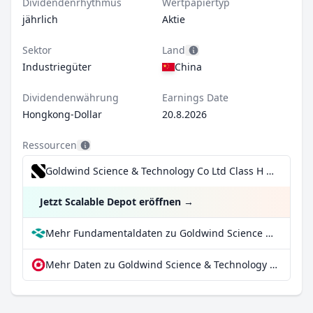
Dividendenrhythmus
Wertpapiertyp
jährlich
Aktie
Sektor
Land
Industriegüter
China
Dividendenwährung
Earnings Date
Hongkong-Dollar
20.8.2026
Ressourcen
Goldwind Science & Technology Co Ltd Class H für 0,99€/Trade inkl. Dividend Reinvestment Plan
Jetzt Scalable Depot eröffnen
→
Mehr Fundamentaldaten zu Goldwind Science & Technology Co Ltd Class H bei Parqet
Mehr Daten zu Goldwind Science & Technology Co Ltd Class H bei extraETF