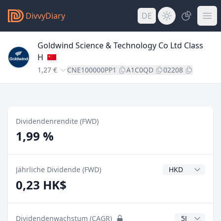
DivvyDiary
DE
Goldwind Science & Technology Co Ltd Class
H
1,27 €
CNE100000PP1
A1C0QD
02208
Dividendenrendite (FWD)
1,99 %
Dividendenwähr
Jährliche Dividende (FWD)
0,23 HK$
CAGR Jahre
Dividendenwachstum (CAGR)