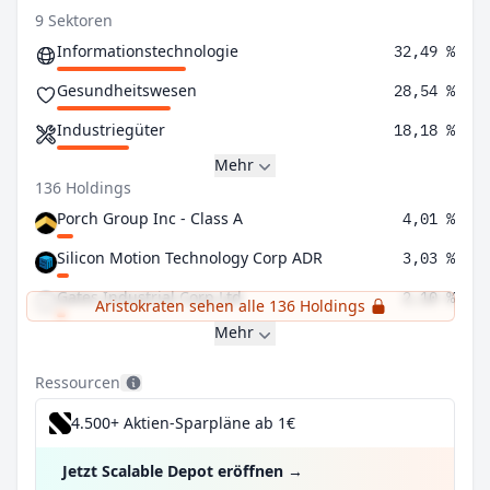
9 Sektoren
Informationstechnologie
32,49 %
Gesundheitswesen
28,54 %
Industriegüter
18,18 %
Mehr
136 Holdings
Porch Group Inc - Class A
4,01 %
Silicon Motion Technology Corp ADR
3,03 %
Gates Industrial Corp Ltd
2,10 %
Aristokraten sehen alle 136 Holdings
Mehr
Ressourcen
4.500+ Aktien-Sparpläne ab 1€
Jetzt Scalable Depot eröffnen
→