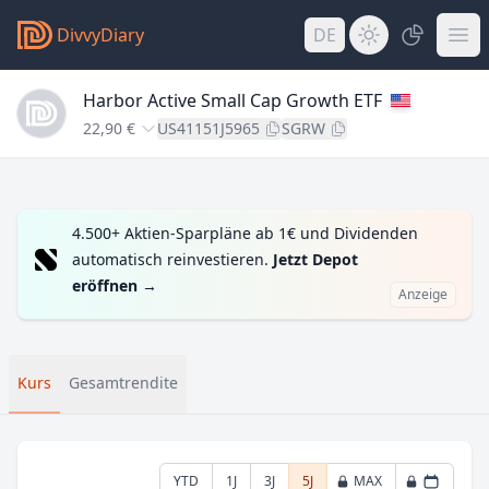
DivvyDiary
DE
Harbor Active Small Cap Growth ETF
22,90 €
US41151J5965
SGRW
4.500+ Aktien-Sparpläne ab 1€ und Dividenden
automatisch reinvestieren.
Jetzt Depot
eröffnen
→
Anzeige
Kurs
Gesamtrendite
YTD
1J
3J
5J
MAX