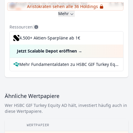
Eregli Demir Ve Celik Fabrikalari TAS
5,35 %
Aristokraten sehen alle 36 Holdings
Mehr
Ressourcen
4.500+ Aktien-Sparpläne ab 1€
Jetzt Scalable Depot eröffnen
→
Mehr Fundamentaldaten zu HSBC GIF Turkey Equity AD bei Parqet
Ähnliche Wertpapiere
Wer HSBC GIF Turkey Equity AD hält, investiert häufig auch in
diese Wertpapiere.
WERTPAPIER