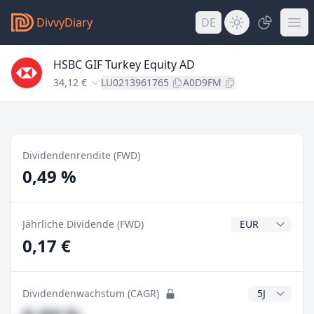
DivvyDiary
DE
HSBC GIF Turkey Equity AD
34,12 €
LU0213961765
A0D9FM
Dividendenrendite (FWD)
0,49 %
Dividendenwähr
Jährliche Dividende (FWD)
0,17 €
CAGR Jahre
Dividendenwachstum (CAGR)