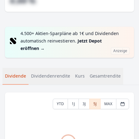
#,## %
4.500+ Aktien-Sparpläne ab 1€ und Dividenden
automatisch reinvestieren.
Jetzt Depot
eröffnen
→
Anzeige
Dividende
Dividendenrendite
Kurs
Gesamtrendite
YTD
1J
3J
5J
MAX