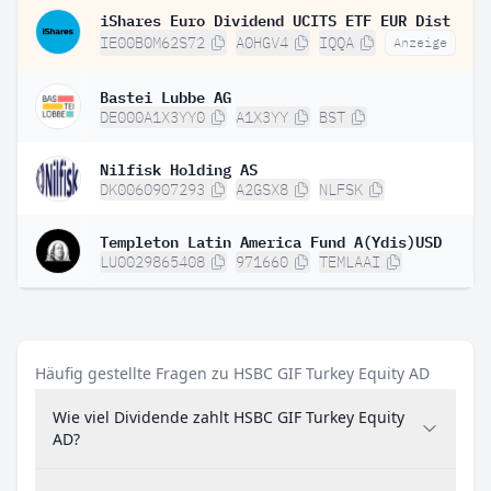
iShares Euro Dividend UCITS ETF EUR Dist
IE00B0M62S72
A0HGV4
IQQA
Anzeige
Bastei Lubbe AG
DE000A1X3YY0
A1X3YY
BST
Nilfisk Holding AS
DK0060907293
A2GSX8
NLFSK
Templeton Latin America Fund A(Ydis)USD
LU0029865408
971660
TEMLAAI
Häufig gestellte Fragen zu HSBC GIF Turkey Equity AD
Wie viel Dividende zahlt HSBC GIF Turkey Equity
AD?