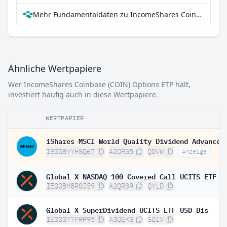
Mehr Fundamentaldaten zu IncomeShares Coinbase (COIN) Options ETP bei Parqet
Ähnliche Wertpapiere
Wer IncomeShares Coinbase (COIN) Options ETP hält,
investiert häufig auch in diese Wertpapiere.
WERTPAPIER
IE00BYYHSQ67
A2DRG5
QDVW
Anzeige
Global X NASDAQ 100 Covered Call UCITS ETF D
IE00BM8R0J59
A2QR39
QYLD
Global X SuperDividend UCITS ETF USD Dis
IE00077FRP95
A3DEKS
SDIV