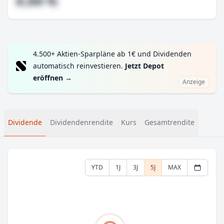
#,## %
4.500+ Aktien-Sparpläne ab 1€ und Dividenden
automatisch reinvestieren.
Jetzt Depot
eröffnen
→
Anzeige
Dividende
Dividendenrendite
Kurs
Gesamtrendite
YTD
1J
3J
5J
MAX