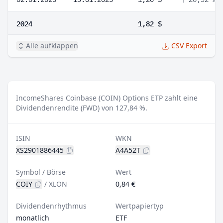
2024
1,82 $
Alle aufklappen
CSV Export
IncomeShares Coinbase (COIN) Options ETP zahlt eine
Dividendenrendite (FWD) von 127,84 %.
ISIN
WKN
XS2901886445
A4A52T
Symbol / Börse
Wert
COIY
/
XLON
0,84 €
Dividendenrhythmus
Wertpapiertyp
monatlich
ETF