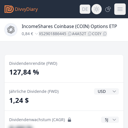
DivvyDiary
DE
IncomeShares Coinbase (COIN) Options ETP
0,84 €
XS2901886445
A4A52T
COIY
Dividendenrendite (FWD)
127,84 %
Dividendenwähr
Jährliche Dividende (FWD)
1,24 $
CAGR Jahre
Dividendenwachstum (CAGR)