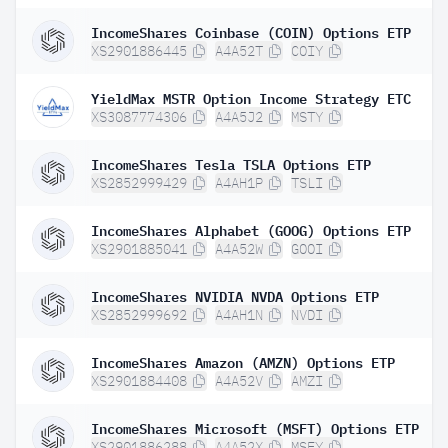
IncomeShares Coinbase (COIN) Options ETP
XS2901886445
A4A52T
COIY
YieldMax MSTR Option Income Strategy ETC
XS3087774306
A4A5J2
MSTY
IncomeShares Tesla TSLA Options ETP
XS2852999429
A4AH1P
TSLI
IncomeShares Alphabet (GOOG) Options ETP
XS2901885041
A4A52W
GOOI
IncomeShares NVIDIA NVDA Options ETP
XS2852999692
A4AH1N
NVDI
IncomeShares Amazon (AMZN) Options ETP
XS2901884408
A4A52V
AMZI
IncomeShares Microsoft (MSFT) Options ETP
XS2901886288
A4A52X
MSFY