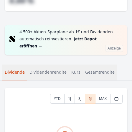
#,## %
4.500+ Aktien-Sparpläne ab 1€ und Dividenden
automatisch reinvestieren.
Jetzt Depot
eröffnen
→
Anzeige
Dividende
Dividendenrendite
Kurs
Gesamtrendite
YTD
1J
3J
5J
MAX