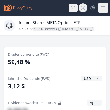
DivvyDiary
DE
IncomeShares META Options ETP
4,53 €
XS2901885553
A4A52U
METY
Dividendenrendite (FWD)
59,48 %
Dividendenwähr
Jährliche Dividende (FWD)
3,12 $
CAGR Jahre
Dividendenwachstum (CAGR)