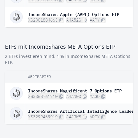
IncomeShares Apple (AAPL) Options ETP
XS2901884663
A4A52S
AAPY
ETFs mit IncomeShares META Options ETP
2 ETFs investieren mind. 1 % in IncomeShares META Options
ETP.
WERTPAPIER
IncomeShares Magnificent 7 Options ETP
XS3068761710
A4AN00
MAGO
IncomeShares Artificial Intelligence Leaders
XS3299469919
A4ARW8
ARIY