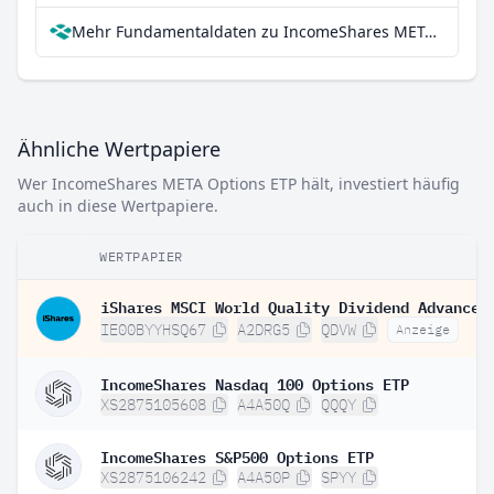
Mehr Fundamentaldaten zu IncomeShares META Options ETP bei Parqet
Ähnliche Wertpapiere
Wer IncomeShares META Options ETP hält, investiert häufig
auch in diese Wertpapiere.
WERTPAPIER
IE00BYYHSQ67
A2DRG5
QDVW
Anzeige
IncomeShares Nasdaq 100 Options ETP
XS2875105608
A4A50Q
QQQY
IncomeShares S&P500 Options ETP
XS2875106242
A4A50P
SPYY