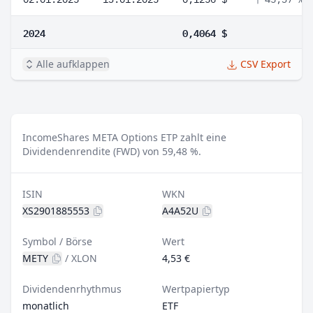
2024
0,4064 $
Alle aufklappen
CSV Export
IncomeShares META Options ETP zahlt eine
Dividendenrendite (FWD) von 59,48 %.
ISIN
WKN
XS2901885553
A4A52U
Symbol / Börse
Wert
METY
/
XLON
4,53 €
Dividendenrhythmus
Wertpapiertyp
monatlich
ETF