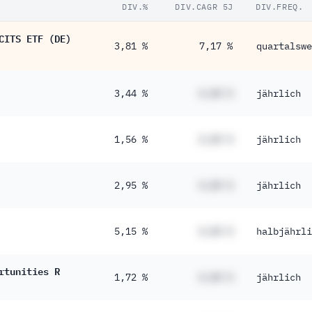
DIV.%
DIV.CAGR 5J
DIV.FREQ.
CITS ETF (DE)
3,81 %
7,17 %
quartalswe
3,44 %
#,## %
jährlich
1,56 %
#,## %
jährlich
2,95 %
#,## %
jährlich
5,15 %
#,## %
halbjährli
rtunities R
1,72 %
#,## %
jährlich