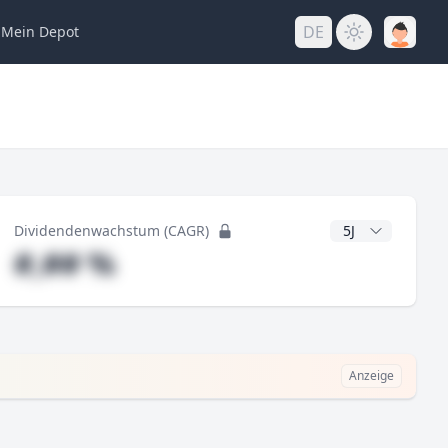
DE
Mein
Depot
ng
CAGR Jahre
Dividendenwachstum (CAGR)
#,## %
Anzeige