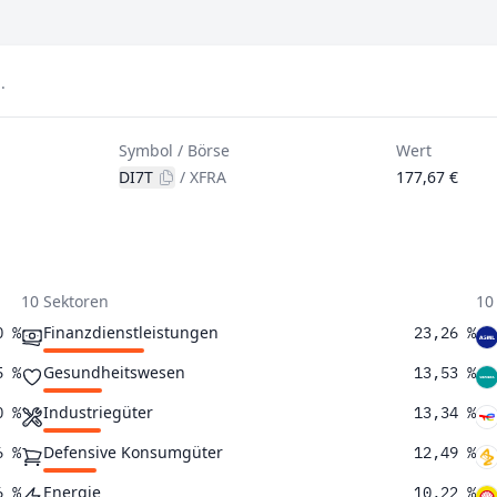
.
Symbol / Börse
Wert
DI7T
/
XFRA
177,67 €
10 Sektoren
10
Finanzdienstleistungen
0 %
23,26 %
Gesundheitswesen
5 %
13,53 %
Industriegüter
0 %
13,34 %
Defensive Konsumgüter
6 %
12,49 %
Energie
6 %
10,22 %