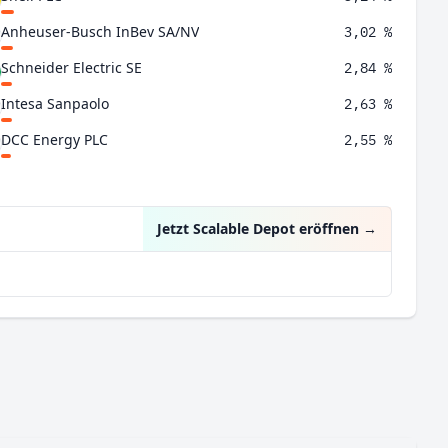
Anheuser-Busch InBev SA/NV
3,02 %
Schneider Electric SE
2,84 %
Intesa Sanpaolo
2,63 %
DCC Energy PLC
2,55 %
BNP Paribas SA
2,51 %
Jetzt Scalable Depot eröffnen
→