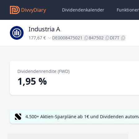
DivvyDiary
Dividendenkalender
Funktione
Industria A
177,67 €
DE0008475021
847502
DI7T
Dividendenrendite (FWD)
1,95 %
4.500+ Aktien-Sparpläne ab 1€ und Dividenden automa