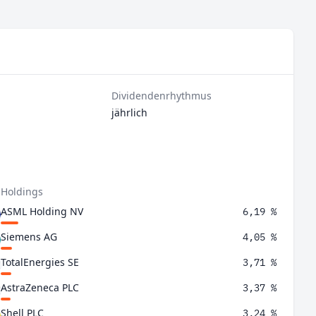
Dividendenrhythmus
jährlich
 Holdings
ASML Holding NV
6,19 %
Siemens AG
4,05 %
TotalEnergies SE
3,71 %
AstraZeneca PLC
3,37 %
Shell PLC
3,24 %