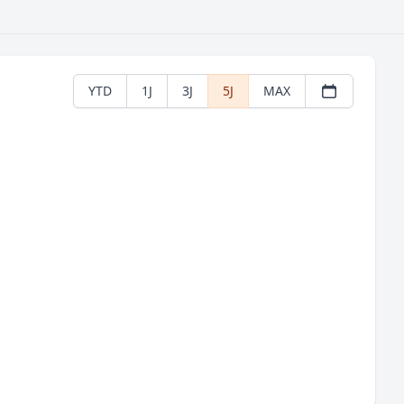
YTD
1J
3J
5J
MAX