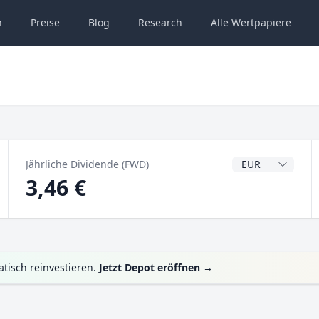
n
Preise
Blog
Research
Alle
Wertpapiere
Dividendenwähru
Jährliche Dividende (FWD)
3,46 €
tisch reinvestieren.
Jetzt Depot eröffnen
→