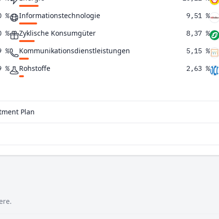
Informationstechnologie
0 %
9,51 %
Zyklische Konsumgüter
0 %
8,37 %
Kommunikationsdienstleistungen
9 %
5,15 %
Rohstoffe
9 %
2,63 %
Versorgungsunternehmen
2 %
1,49 %
7 %
stment Plan
5 %
4 %
6 %
ere.