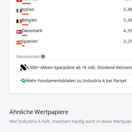
Italien
5,8
Belgien
5,6
Dänemark
4,5
Spanien
2,2
Singapur
2,0
Ressourcen
Portugal
1,4
4.500+ Aktien-Sparpläne ab 1€
inkl. Dividend Reinve
Finnland
1,0
Mehr Fundamentaldaten zu Industria A bei Parqet
Norwegen
0,9
Litauen
0,6
Ähnliche Wertpapiere
Wer Industria A hält, investiert häufig auch in diese Wertpapi