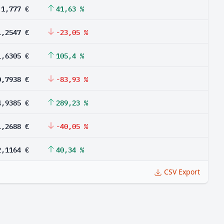
1,777 €
41,63 %
1,2547 €
-23,05 %
1,6305 €
105,4 %
0,7938 €
-83,93 %
4,9385 €
289,23 %
1,2688 €
-40,05 %
2,1164 €
40,34 %
CSV Export