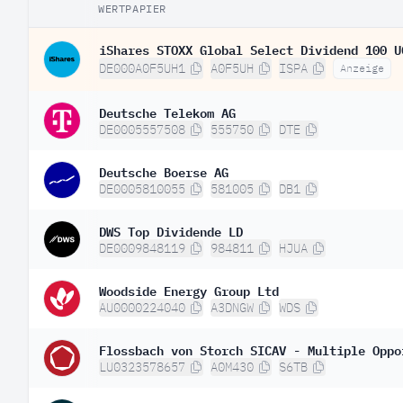
WERTPAPIER
iShares STOXX Global Select Dividend 100 U
DE000A0F5UH1
A0F5UH
ISPA
Anzeige
Deutsche Telekom AG
DE0005557508
555750
DTE
Deutsche Boerse AG
DE0005810055
581005
DB1
DWS Top Dividende LD
DE0009848119
984811
HJUA
Woodside Energy Group Ltd
AU0000224040
A3DNGW
WDS
Flossbach von Storch SICAV - Multiple Oppo
LU0323578657
A0M430
S6TB