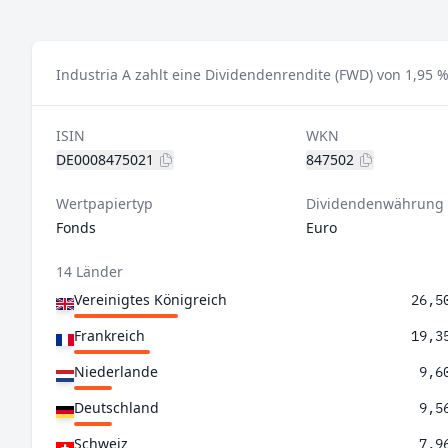
Industria A zahlt eine Dividendenrendite (FWD) von 1,95 %
ISIN
WKN
DE0008475021
847502
Wertpapiertyp
Dividendenwährung
Fonds
Euro
14 Länder
Vereinigtes Königreich
26,5
Frankreich
19,3
Niederlande
9,6
Deutschland
9,5
Schweiz
7,9