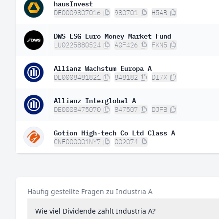
hausInvest
DE0009807016
980701
H5AB
DWS ESG Euro Money Market Fund
LU0225880524
A0F426
FKN5
Allianz Wachstum Europa A
DE0008481821
848182
DI7X
Allianz Interglobal A
DE0008475070
847507
DJFB
Gotion High-tech Co Ltd Class A
CNE000001NY7
002074
Häufig gestellte Fragen zu Industria A
Wie viel Dividende zahlt Industria A?