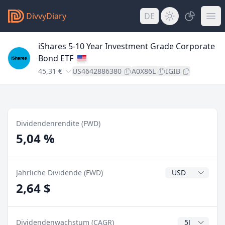
DivvyDiary
DE
iShares 5-10 Year Investment Grade Corporate
Bond ETF
45,31 €
US4642886380
A0X86L
IGIB
Dividendenrendite (FWD)
5,04 %
Dividendenwähr
Jährliche Dividende (FWD)
2,64 $
CAGR Jahre
Dividendenwachstum (CAGR)