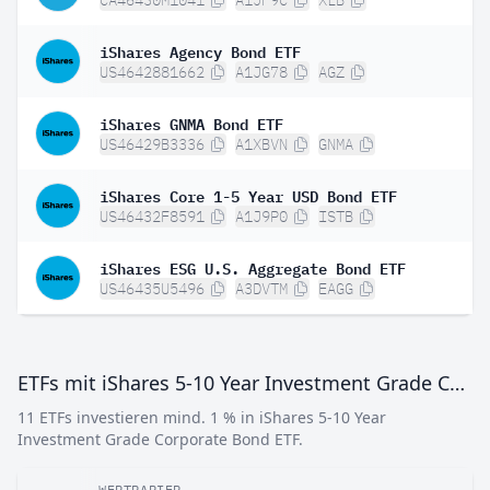
CA46430M1041
A1JF9C
XLB
iShares Agency Bond ETF
US4642881662
A1JG78
AGZ
iShares GNMA Bond ETF
US46429B3336
A1XBVN
GNMA
iShares Core 1-5 Year USD Bond ETF
US46432F8591
A1J9P0
ISTB
iShares ESG U.S. Aggregate Bond ETF
US46435U5496
A3DVTM
EAGG
ETFs mit iShares 5-10 Year Investment Grade Corporate Bond ETF
11 ETFs investieren mind. 1 % in iShares 5-10 Year
Investment Grade Corporate Bond ETF.
WERTPAPIER