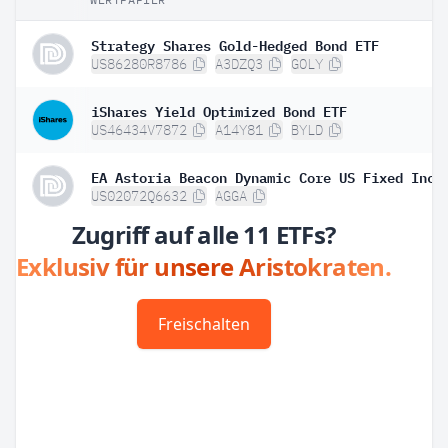
Strategy Shares Gold-Hedged Bond ETF
US86280R8786
A3DZQ3
GOLY
iShares Yield Optimized Bond ETF
US46434V7872
A14Y81
BYLD
US02072Q6632
AGGA
Zugriff auf alle 11 ETFs?
Exklusiv für unsere Aristokraten.
Freischalten