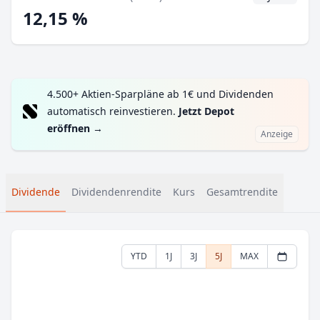
12,15 %
4.500+ Aktien-Sparpläne ab 1€ und Dividenden
automatisch reinvestieren.
Jetzt Depot
eröffnen
→
Anzeige
Dividende
Dividendenrendite
Kurs
Gesamtrendite
YTD
1J
3J
5J
MAX