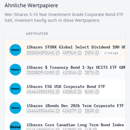
Ähnliche Wertpapiere
Wer iShares 5-10 Year Investment Grade Corporate Bond ETF
hält, investiert häufig auch in diese Wertpapiere.
WERTPAPIER
DE000A0F5UH1
A0F5UH
ISPA
Anzeige
IE00BDFK1N50
A2JE4A
IBTG
iShares ESG USD Corporate Bond ETF
US46435G1931
A3D8UZ
SUSC
iShares iBonds Dec 2026 Term Corporate ETF
US46435GAA04
A2ASTF
IBDR
iShares Core Canadian Long Term Bond Index E