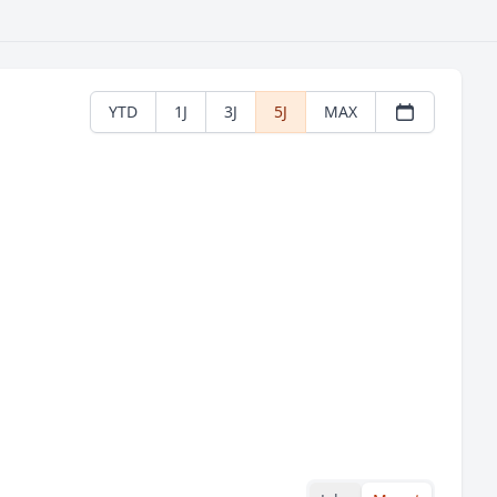
YTD
1J
3J
5J
MAX