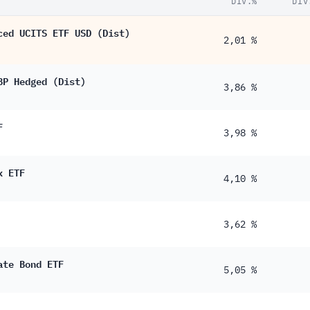
DIV.%
DIV
ced UCITS ETF USD (Dist)
2,01 %
BP Hedged (Dist)
3,86 %
F
3,98 %
x ETF
4,10 %
3,62 %
ate Bond ETF
5,05 %