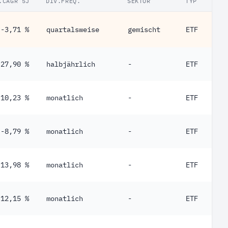
.CAGR 5J
DIV.FREQ.
SEKTOR
TYP
-3,71 %
quartalsweise
gemischt
ETF
27,90 %
halbjährlich
-
ETF
10,23 %
monatlich
-
ETF
-8,79 %
monatlich
-
ETF
13,98 %
monatlich
-
ETF
12,15 %
monatlich
-
ETF