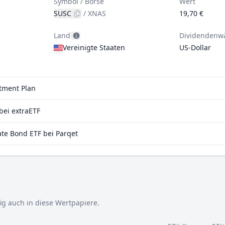
Symbol / Börse
Wert
SUSC
/
XNAS
19,70 €
Land
Dividendenw
Vereinigte Staaten
US-Dollar
stment Plan
bei extraETF
te Bond ETF bei Parqet
ig auch in diese Wertpapiere.