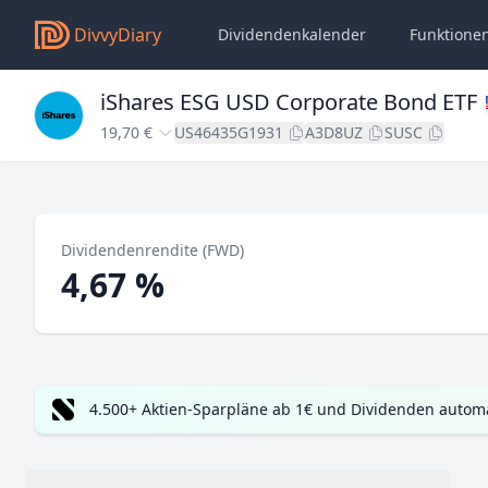
DivvyDiary
Dividendenkalender
Funktione
iShares ESG USD Corporate Bond ETF
19,70 €
US46435G1931
A3D8UZ
SUSC
Dividendenrendite (FWD)
4,67 %
4.500+ Aktien-Sparpläne ab 1€ und Dividenden automa