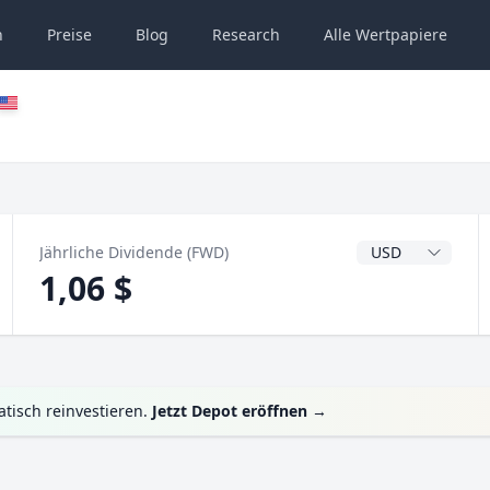
n
Preise
Blog
Research
Alle
Wertpapiere
Dividendenwähru
Jährliche Dividende (FWD)
1,06 $
tisch reinvestieren.
Jetzt Depot eröffnen
→