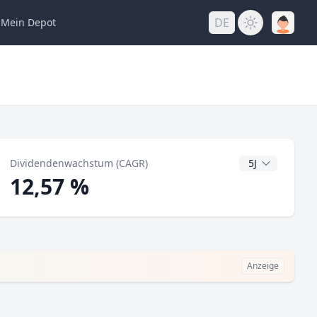
DE
Mein
Depot
ng
CAGR Jahre
Dividendenwachstum (CAGR)
12,57 %
Anzeige