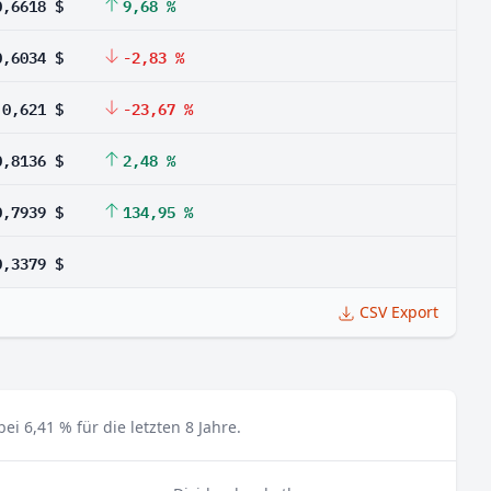
0,6618 $
9,68 %
0,6034 $
-2,83 %
0,621 $
-23,67 %
0,8136 $
2,48 %
0,7939 $
134,95 %
0,3379 $
CSV Export
i 6,41 % für die letzten 8 Jahre.