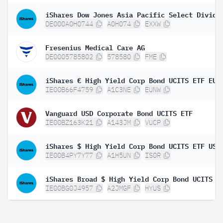
DE000A0H0744
A0H074
EXXW
Fresenius Medical Care AG
DE0005785802
578580
FME
IE00B66F4759
A1C3NE
EUNW
Vanguard USD Corporate Bond UCITS ETF
IE00BZ163K21
A143JM
VUCP
IE00B4PY7Y77
A1H5UN
IS0R
IE00BG0J4957
A2JMGF
HYUS