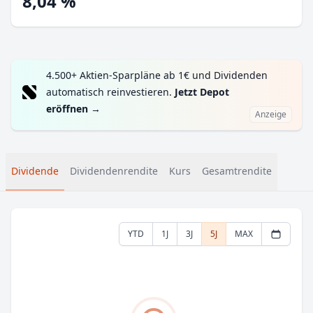
8,04 %
4.500+ Aktien-Sparpläne ab 1€ und Dividenden
automatisch reinvestieren.
Jetzt Depot
eröffnen
→
Anzeige
Dividende
Dividendenrendite
Kurs
Gesamtrendite
YTD
1J
3J
5J
MAX