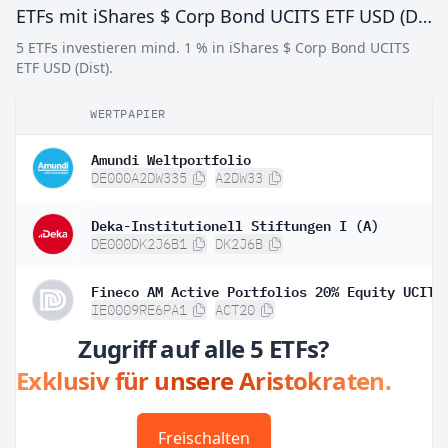
ETFs mit iShares $ Corp Bond UCITS ETF USD (Dist)
5 ETFs investieren mind. 1 % in iShares $ Corp Bond UCITS
ETF USD (Dist).
WERTPAPIER
Amundi Weltportfolio
DE000A2DW335
A2DW33
Deka-Institutionell Stiftungen I (A)
DE000DK2J6B1
DK2J6B
IE0009RE6PA1
ACT20
Zugriff auf alle 5 ETFs?
Exklusiv für unsere Aristokraten.
Freischalten