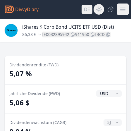
DivvyDiary
DE
iShares $ Corp Bond UCITS ETF USD (Dist)
86,38 €
IE0032895942
911950
IBCD
Dividendenrendite (FWD)
5,07 %
Dividendenwähr
Jährliche Dividende (FWD)
5,06 $
CAGR Jahre
Dividendenwachstum (CAGR)