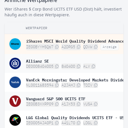
Ähnliche Wertpapiere
Wer iShares $ Corp Bond UCITS ETF USD (Dist) hält, investiert
häufig auch in diese Wertpapiere.
WERTPAPIER
IE00BYYHSQ67
A2DRG5
QDVW
Anzeige
Allianz SE
DE0008404005
840400
ALV
NL0011683594
A2JAHJ
TDIV
Vanguard S&P 500 UCITS ETF
IE00B3XXRP09
A1JX53
VUSA
IE0005AJA0P1
A41L70
LDGL