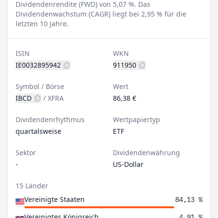
Dividendenrendite (FWD) von 5,07 %.
Das
Dividendenwachstum (CAGR) liegt bei 2,95 % für die
letzten 10 Jahre.
ISIN
WKN
IE0032895942
911950
Symbol / Börse
Wert
IBCD
/
XFRA
86,38 €
Dividendenrhythmus
Wertpapiertyp
quartalsweise
ETF
Sektor
Dividendenwährung
-
US-Dollar
15 Länder
Vereinigte Staaten
84,13 %
Vereinigtes Königreich
4,91 %