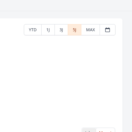
YTD
1J
3J
5J
MAX