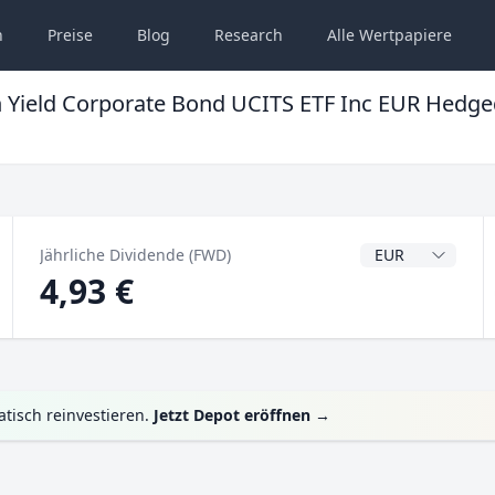
n
Preise
Blog
Research
Alle
Wertpapiere
 Yield Corporate Bond UCITS ETF Inc EUR Hedg
Dividendenwähru
Jährliche Dividende (FWD)
4,93 €
tisch reinvestieren.
Jetzt Depot eröffnen
→