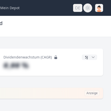
DE
Mein
Depot
ed
ng
CAGR Jahre
Dividendenwachstum (CAGR)
#,## %
Anzeige