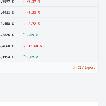
3,7897 €
-7,37 %
4,0911 €
-8,23 %
4,458 €
-2,72 %
4,5826 €
2,59 %
4,4668 €
-12,68 %
5,1154 €
9,87 %
CSV Export