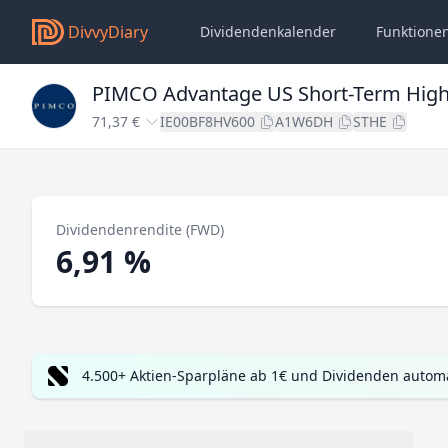
DivvyDiary
Dividendenkalender
Funktione
PIMCO Advantage US Short-Term High
71,37 €
IE00BF8HV600
A1W6DH
STHE
Dividendenrendite (FWD)
6,91 %
4.500+ Aktien-Sparpläne ab 1€ und Dividenden automa