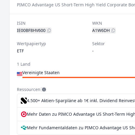
PIMCO Advantage US Short-Term High Yield Corporate Bon
ISIN
WKN
IE00BF8HV600
A1W6DH
Wertpapiertyp
Sektor
ETF
-
1 Land
Vereinigte Staaten
Ressourcen
4.500+ Aktien-Sparpläne ab 1€
inkl. Dividend Reinve
Mehr Daten zu PIMCO Advantage US Short-Term High 
Mehr Fundamentaldaten zu PIMCO Advantage US Shor