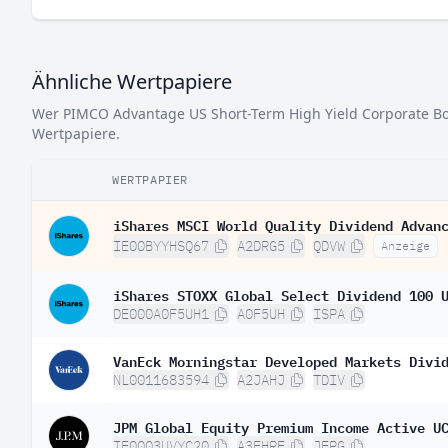
Ähnliche Wertpapiere
Wer PIMCO Advantage US Short-Term High Yield Corporate Bon
Wertpapiere.
WERTPAPIER
iShares MSCI World Quality Dividend Advan
IE00BYYHSQ67
A2DRG5
QDVW
Anzeige
iShares STOXX Global Select Dividend 100 
DE000A0F5UH1
A0F5UH
ISPA
VanEck Morningstar Developed Markets Divi
NL0011683594
A2JAHJ
TDIV
JPM Global Equity Premium Income Active U
IE0003UVYC20
A3EHRE
JEPG