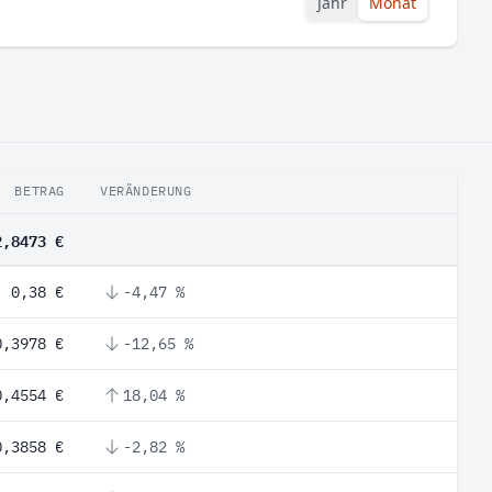
Jahr
Monat
BETRAG
VERÄNDERUNG
2,8473 €
0,38 €
-4,47 %
0,3978 €
-12,65 %
0,4554 €
18,04 %
0,3858 €
-2,82 %