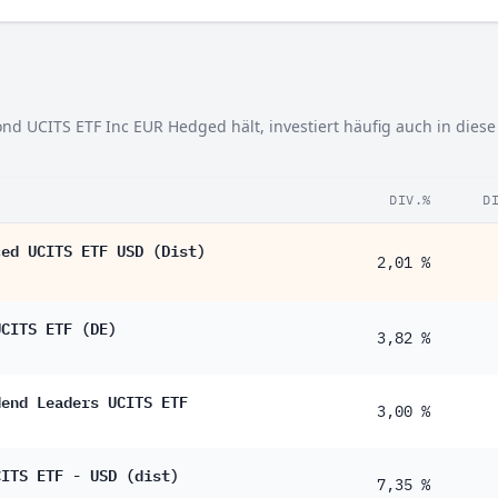
d UCITS ETF Inc EUR Hedged hält, investiert häufig auch in diese
DIV.%
D
ced UCITS ETF USD (Dist)
2,01 %
UCITS ETF (DE)
3,82 %
dend Leaders UCITS ETF
3,00 %
CITS ETF - USD (dist)
7,35 %