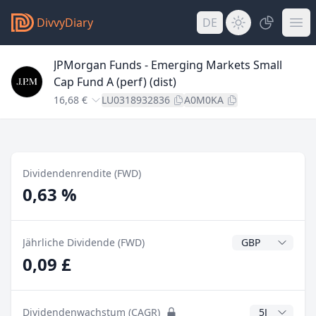
DivvyDiary
DE
JPMorgan Funds - Emerging Markets Small
Cap Fund A (perf) (dist)
16,68 €
LU0318932836
A0M0KA
Dividendenrendite (FWD)
0,63 %
Dividendenwähr
Jährliche Dividende (FWD)
0,09 £
CAGR Jahre
Dividendenwachstum (CAGR)