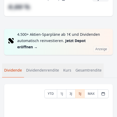
#,## %
4.500+ Aktien-Sparpläne ab 1€ und Dividenden
automatisch reinvestieren.
Jetzt Depot
eröffnen
→
Anzeige
Dividende
Dividendenrendite
Kurs
Gesamtrendite
YTD
1J
3J
5J
MAX