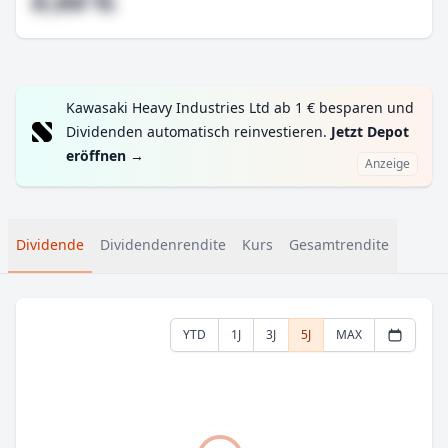
#,## %
Kawasaki Heavy Industries Ltd ab 1 € besparen und
Dividenden automatisch reinvestieren.
Jetzt Depot
eröffnen
→
Anzeige
Dividende
Dividendenrendite
Kurs
Gesamtrendite
YTD
1J
3J
5J
MAX