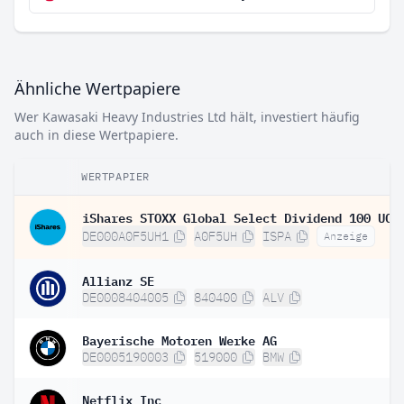
Ähnliche Wertpapiere
Wer Kawasaki Heavy Industries Ltd hält, investiert häufig
auch in diese Wertpapiere.
WERTPAPIER
DE000A0F5UH1
A0F5UH
ISPA
Anzeige
Allianz SE
DE0008404005
840400
ALV
Bayerische Motoren Werke AG
DE0005190003
519000
BMW
Netflix Inc