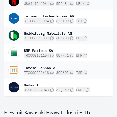
US64110L1061
552484
NFLX
Infineon Technologies AG
DE0006231004
623100
IFX
Heidelberg Materials AG
DE0006047004
604700
HEI
BNP Paribas SA
FR0000131104
887771
BNP
Intesa Sanpaolo
IT0000072618
850605
ISP
Ondas Inc
US68236H2040
A2QLNR
ONDS
ETFs mit Kawasaki Heavy Industries Ltd