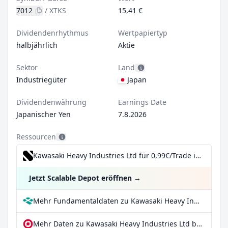
7012
/
XTKS
15,41 €
Dividendenrhythmus
Wertpapiertyp
halbjährlich
Aktie
Sektor
Land
Industriegüter
Japan
Dividendenwährung
Earnings Date
Japanischer Yen
7.8.2026
Ressourcen
Kawasaki Heavy Industries Ltd für 0,99€/Trade inkl. Dividend Reinvestment Plan
Jetzt Scalable Depot eröffnen
→
Mehr Fundamentaldaten zu Kawasaki Heavy Industries Ltd bei Parqet
Mehr Daten zu Kawasaki Heavy Industries Ltd bei extraETF