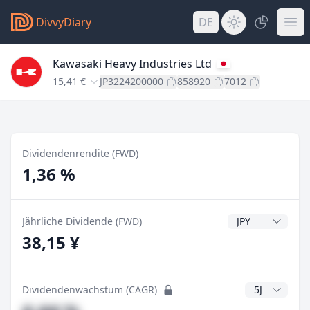
DivvyDiary
DE
Kawasaki Heavy Industries Ltd
15,41 €
JP3224200000
858920
7012
Dividendenrendite (FWD)
1,36 %
Dividendenwähr
Jährliche Dividende (FWD)
38,15 ¥
CAGR Jahre
Dividendenwachstum (CAGR)