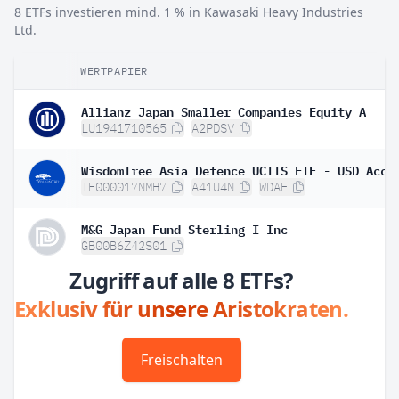
8 ETFs investieren mind. 1 % in Kawasaki Heavy Industries
Ltd.
WERTPAPIER
Allianz Japan Smaller Companies Equity A
LU1941710565
A2PDSV
WisdomTree Asia Defence UCITS ETF - USD Acc
IE000017NMH7
A41U4N
WDAF
M&G Japan Fund Sterling I Inc
GB00B6Z42S01
Zugriff auf alle 8 ETFs?
Exklusiv für unsere Aristokraten.
Freischalten