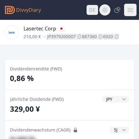
DivvyDiary
DE
Lasertec Corp
210,00 €
JP3979200007
887360
6920
Dividendenrendite (FWD)
0,86 %
Dividendenwähr
Jährliche Dividende (FWD)
329,00 ¥
CAGR Jahre
Dividendenwachstum (CAGR)