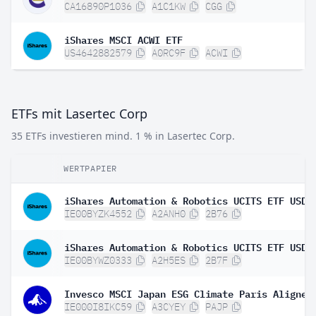
CA16890P1036
A1C1KW
CGG
iShares MSCI ACWI ETF
US4642882579
A0RC9F
ACWI
ETFs mit Lasertec Corp
35 ETFs investieren mind. 1 % in Lasertec Corp.
WERTPAPIER
IE00BYZK4552
A2ANH0
2B76
IE00BYWZ0333
A2H5ES
2B7F
IE000I8IKC59
A3CYEY
PAJP