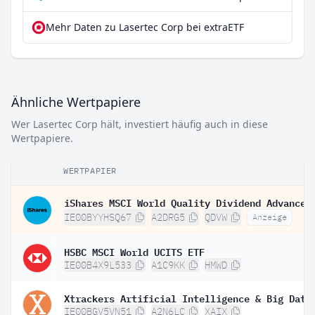
Mehr Daten zu Lasertec Corp bei extraETF
Ähnliche Wertpapiere
Wer Lasertec Corp hält, investiert häufig auch in diese
Wertpapiere.
WERTPAPIER
IE00BYYHSQ67
A2DRG5
QDVW
Anzeige
HSBC MSCI World UCITS ETF
IE00B4X9L533
A1C9KK
HMWD
IE00BGV5VN51
A2N6LC
XAIX