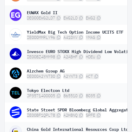
EUWAX Gold II
DE000EWG2LD7
EWG2LD
EWG2
YieldMax Big Tech Option Income UCITS ETF
IE000MMRLY96
A410XV
YMAG
IE00BZ4BMM98
A2ABHF
HDEU
Alzchem Group AG
DE000A2YNT30
A2YNT3
ACT
Tokyo Electron Ltd
JP3571400005
865510
8035
IE00BF1QPL78
A2H8NQ
SPFE
China Gold International Resources Corp Ltd