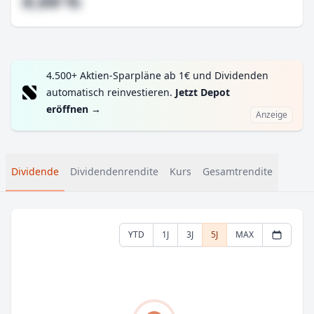
#,## %
4.500+ Aktien-Sparpläne ab 1€ und Dividenden
automatisch reinvestieren.
Jetzt Depot
eröffnen
→
Anzeige
Dividende
Dividendenrendite
Kurs
Gesamtrendite
YTD
1J
3J
5J
MAX