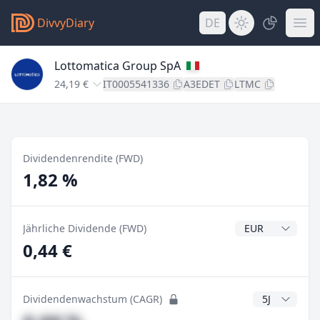
DivvyDiary
DE
Lottomatica Group SpA
24,19 €
IT0005541336
A3EDET
LTMC
Dividendenrendite (FWD)
1,82 %
Dividendenwähr
Jährliche Dividende (FWD)
0,44 €
CAGR Jahre
Dividendenwachstum (CAGR)