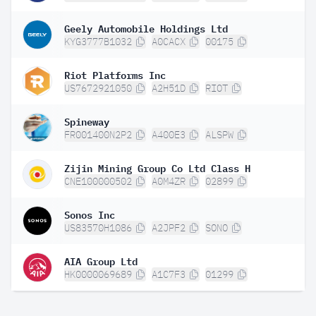
Geely Automobile Holdings Ltd
KYG3777B1032
A0CACX
00175
Riot Platforms Inc
US7672921050
A2H51D
RIOT
Spineway
FR001400N2P2
A400E3
ALSPW
Zijin Mining Group Co Ltd Class H
CNE100000502
A0M4ZR
02899
Sonos Inc
US83570H1086
A2JPF2
SONO
AIA Group Ltd
HK0000069689
A1C7F3
01299