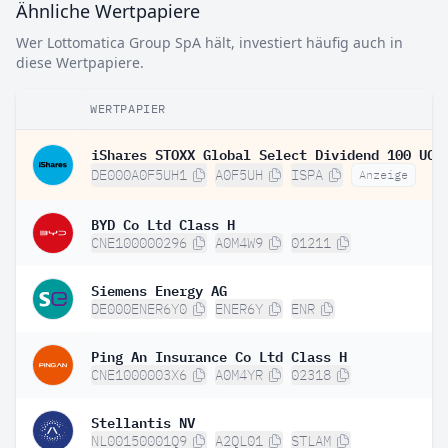
Ähnliche Wertpapiere
Wer Lottomatica Group SpA hält, investiert häufig auch in
diese Wertpapiere.
WERTPAPIER
DE000A0F5UH1
A0F5UH
ISPA
Anzeige
BYD Co Ltd Class H
CNE100000296
A0M4W9
01211
Siemens Energy AG
DE000ENER6Y0
ENER6Y
ENR
Ping An Insurance Co Ltd Class H
CNE1000003X6
A0M4YR
02318
Stellantis NV
NL00150001Q9
A2QL01
STLAM