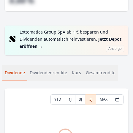
#,## %
Lottomatica Group SpA ab 1 € besparen und
Dividenden automatisch reinvestieren.
Jetzt Depot
eröffnen
→
Anzeige
Dividende
Dividendenrendite
Kurs
Gesamtrendite
YTD
1J
3J
5J
MAX