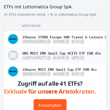
ETFs mit Lottomatica Group SpA
41 ETFs investieren mind. 1 % in Lottomatica Group SpA.
WERTPAPIER
DE000A0H08S0
A0H08S
EXV9
UBS MSCI EMU Small Cap UCITS ETF EUR dis
LU0671493277
A1JHNE
UEFD
iShares MSCI EMU Small Cap ETF EUR Acc
IE00B3VWMM18
A0X8SE
SXRJ
Zugriff auf alle 41 ETFs?
Exklusiv für unsere Aristokraten.
Freischalten