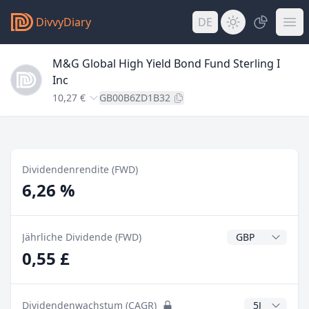
DivvyDiary
DE
M&G Global High Yield Bond Fund Sterling I
Inc
10,27 €
GB00B6ZD1B32
Dividendenrendite (FWD)
6,26 %
Dividendenwähr
Jährliche Dividende (FWD)
0,55 £
CAGR Jahre
Dividendenwachstum (CAGR)