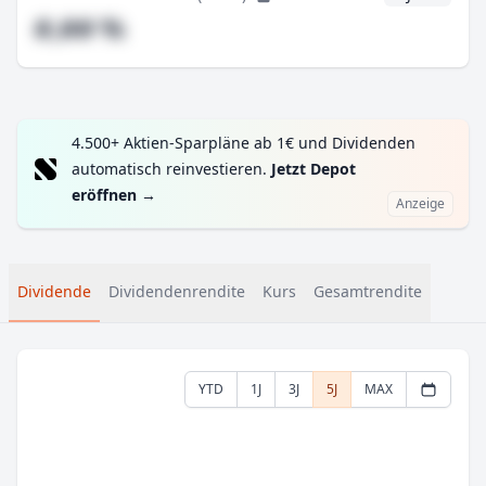
#,## %
4.500+ Aktien-Sparpläne ab 1€ und Dividenden
automatisch reinvestieren.
Jetzt Depot
eröffnen
→
Anzeige
Dividende
Dividendenrendite
Kurs
Gesamtrendite
YTD
1J
3J
5J
MAX