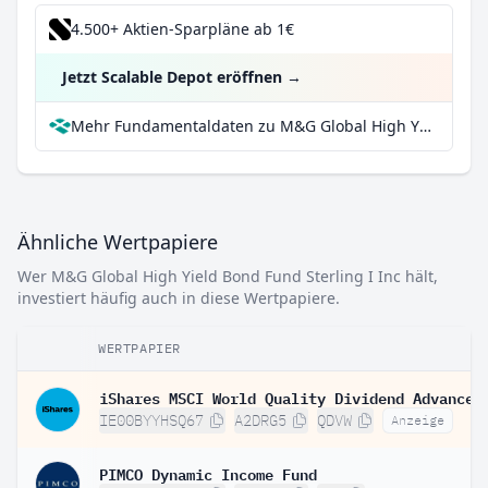
4.500+ Aktien-Sparpläne ab 1€
Jetzt Scalable Depot eröffnen
→
Mehr Fundamentaldaten zu M&G Global High Yield Bond Fund Sterling I Inc bei Parqet
Ähnliche Wertpapiere
Wer M&G Global High Yield Bond Fund Sterling I Inc hält,
investiert häufig auch in diese Wertpapiere.
WERTPAPIER
IE00BYYHSQ67
A2DRG5
QDVW
Anzeige
PIMCO Dynamic Income Fund