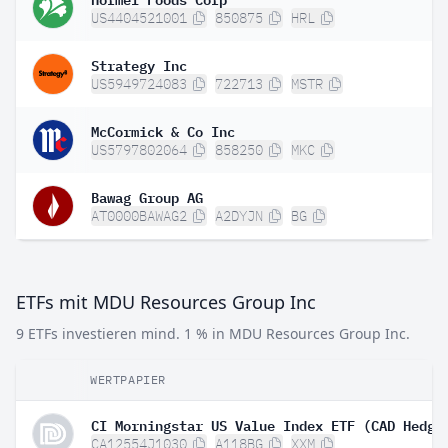
US4404521001
850875
HRL
Strategy Inc
US5949724083
722713
MSTR
McCormick & Co Inc
US5797802064
858250
MKC
Bawag Group AG
AT0000BAWAG2
A2DYJN
BG
ETFs mit MDU Resources Group Inc
9 ETFs investieren mind. 1 % in MDU Resources Group Inc.
WERTPAPIER
CA12554J1030
A118BG
XXM