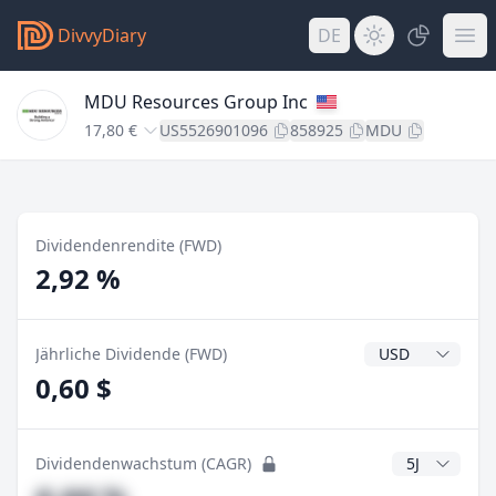
DivvyDiary
DE
MDU Resources Group Inc
17,80 €
US5526901096
858925
MDU
Dividendenrendite (FWD)
2,92 %
Dividendenwähr
Jährliche Dividende (FWD)
0,60 $
CAGR Jahre
Dividendenwachstum (CAGR)