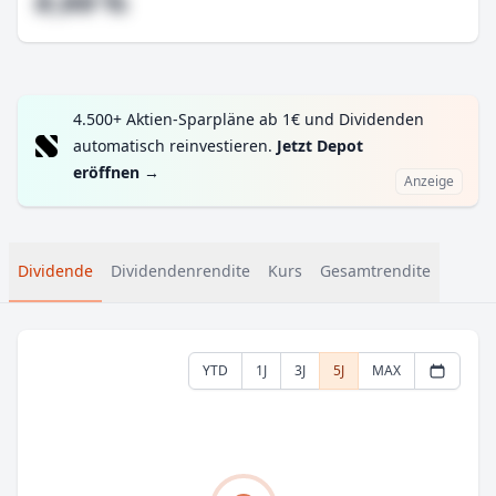
#,## %
4.500+ Aktien-Sparpläne ab 1€ und Dividenden
automatisch reinvestieren.
Jetzt Depot
eröffnen
→
Anzeige
Dividende
Dividendenrendite
Kurs
Gesamtrendite
YTD
1J
3J
5J
MAX