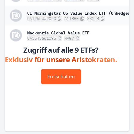
CA12554J2020
A118BH
XXM.B
Mackenzie Global Value ETF
CA5545661095
MAGV
Zugriff auf alle 9 ETFs?
Exklusiv für unsere Aristokraten.
Freischalten