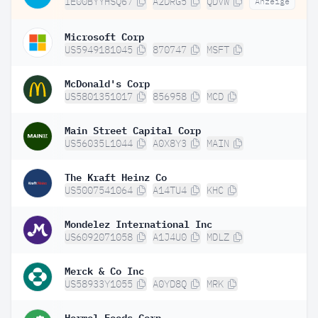
IE00BYYHSQ67
A2DRG5
QDVW
Anzeige
Microsoft Corp
US5949181045
870747
MSFT
McDonald's Corp
US5801351017
856958
MCD
Main Street Capital Corp
US56035L1044
A0X8Y3
MAIN
The Kraft Heinz Co
US5007541064
A14TU4
KHC
Mondelez International Inc
US6092071058
A1J4U0
MDLZ
Merck & Co Inc
US58933Y1055
A0YD8Q
MRK
Hormel Foods Corp