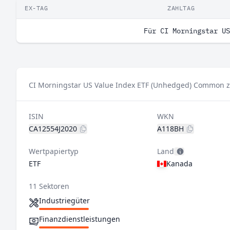
EX-TAG
ZAHLTAG
Für CI Morningstar US
CI Morningstar US Value Index ETF (Unhedged) Common za
ISIN
WKN
CA12554J2020
A118BH
Wertpapiertyp
Land
ETF
Kanada
11 Sektoren
Industriegüter
Finanzdienstleistungen