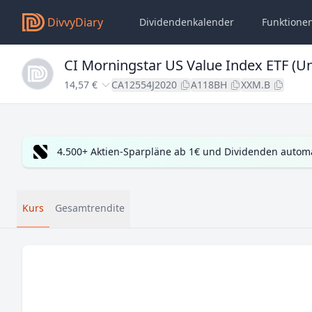
DivvyDiary
Dividendenkalender
Funktione
CI Morningstar US Value Index ETF 
14,57 €
CA12554J2020
A118BH
XXM.B
4.500+ Aktien-Sparpläne ab 1€ und Dividenden automa
Kurs
Gesamtrendite