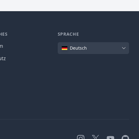
HES
SPRACHE
Sprache
um
Deutsch
utz
Instagram
X
YouTube
GitHub