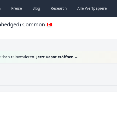
n
Preise
Blog
Research
Alle
Wertpapiere
(Unhedged) Common
tisch reinvestieren.
Jetzt Depot eröffnen
→