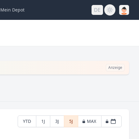
DE
Mein
Depot
Anzeige
YTD
1J
3J
5J
MAX