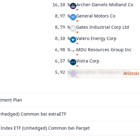
Archer-Daniels-Midland Co
16,10 %
General Motors Co
8,97 %
Gates Industrial Corp Ltd
8,79 %
Valero Energy Corp
8,10 %
MDU Resources Group Inc
6,98 %
Vistra Corp
6,57 %
Marathon Petroleum Corp
5,92 %
Aristok
Steel Dynamics Inc
4,99 %
0,97 %
stment Plan
Unhedged) Common bei extraETF
 Index ETF (Unhedged) Common bei Parqet