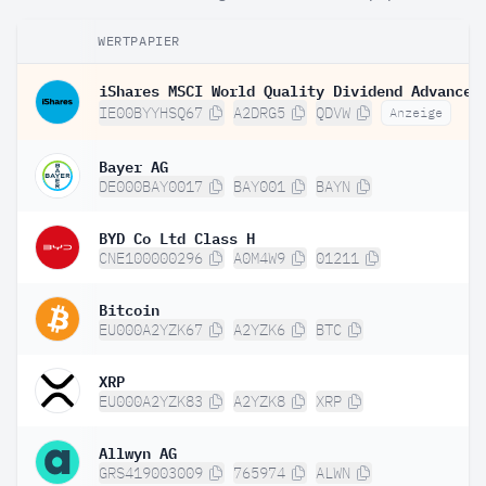
WERTPAPIER
IE00BYYHSQ67
A2DRG5
QDVW
Anzeige
Bayer AG
DE000BAY0017
BAY001
BAYN
BYD Co Ltd Class H
CNE100000296
A0M4W9
01211
Bitcoin
EU000A2YZK67
A2YZK6
BTC
XRP
EU000A2YZK83
A2YZK8
XRP
Allwyn AG
GRS419003009
765974
ALWN