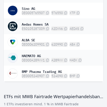
Sino AG
DE0005765507
576550
XTP
Aedas Homes SA
ES0105287009
A2DXN6
AEDAS
ALBA SE
DE0006209901
620990
ABA
HAEMATO AG
DE000A289VV1
A289VV
HAEK
BMP Pharma Trading AG
DE0005240907
524090
BMP
ETFs mit MWB Fairtrade Wertpapierhandelsbank AG Registered Shares
1 ETFs investieren mind. 1 % in MWB Fairtrade