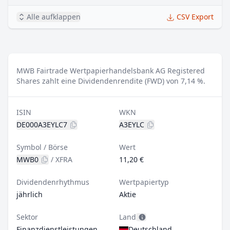
Alle aufklappen
CSV Export
MWB Fairtrade Wertpapierhandelsbank AG Registered
Shares zahlt eine Dividendenrendite (FWD) von 7,14 %.
ISIN
WKN
DE000A3EYLC7
A3EYLC
Symbol / Börse
Wert
MWB0
/
XFRA
11,20 €
Dividendenrhythmus
Wertpapiertyp
jährlich
Aktie
Sektor
Land
Finanzdienstleistungen
Deutschland