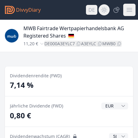
DivvyDiary
DE
MWB Fairtrade Wertpapierhandelsbank AG
Registered Shares
11,20 €
DE000A3EYLC7
A3EYLC
MWB0
Dividendenrendite (FWD)
7,14 %
Dividendenwähr
Jährliche Dividende (FWD)
0,80 €
CAGR Jahre
Dividendenwachstum (CAGR)