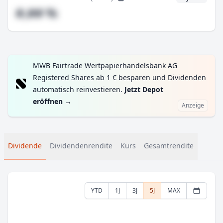
#,## %
MWB Fairtrade Wertpapierhandelsbank AG
Registered Shares ab 1 € besparen und Dividenden
automatisch reinvestieren.
Jetzt Depot
eröffnen
→
Anzeige
Dividende
Dividendenrendite
Kurs
Gesamtrendite
YTD
1J
3J
5J
MAX