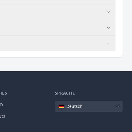
HES
SPRACHE
Sprache
um
Deutsch
utz