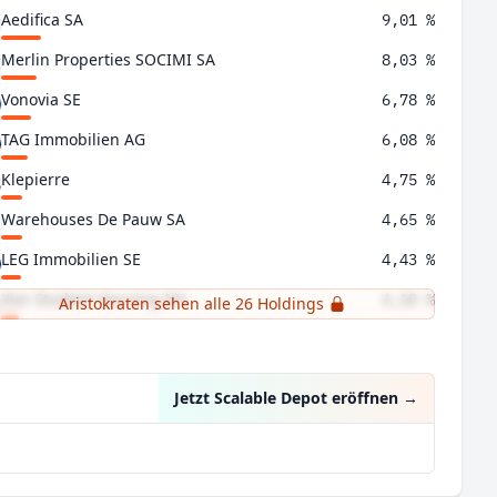
Aedifica SA
9,01 %
Merlin Properties SOCIMI SA
8,03 %
Vonovia SE
6,78 %
TAG Immobilien AG
6,08 %
Klepierre
4,75 %
Warehouses De Pauw SA
4,65 %
LEG Immobilien SE
4,43 %
Xior Student Housing NV
4,10 %
Aristokraten sehen alle 26 Holdings
Covivio SA
4,09 %
Jetzt Scalable Depot eröffnen
→