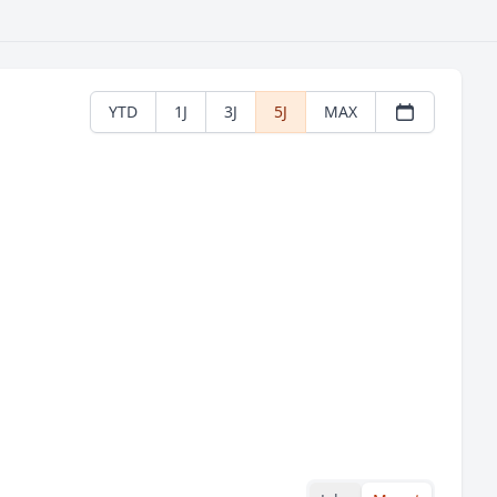
YTD
1J
3J
5J
MAX