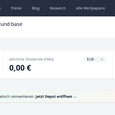
n
Preise
Blog
Research
Alle
Wertpapiere
Fund base
Dividendenwähru
Jährliche Dividende (FWD)
0,00 €
tisch reinvestieren.
Jetzt Depot eröffnen
→