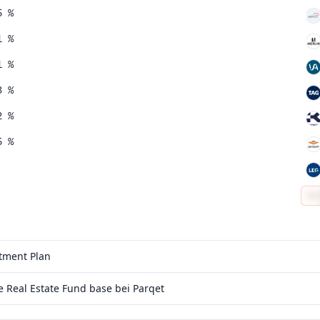
5 %
1 %
1 %
3 %
2 %
5 %
stment Plan
Real Estate Fund base bei Parqet