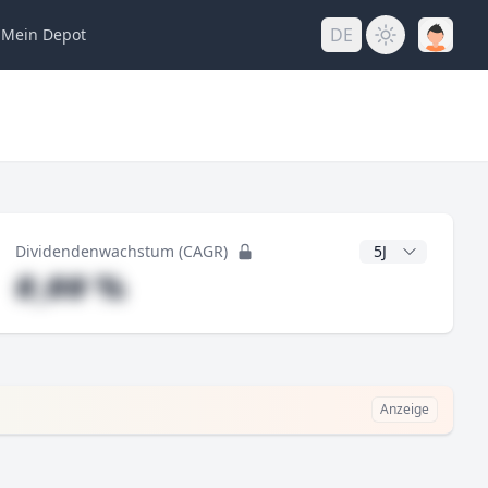
DE
Mein
Depot
ng
CAGR Jahre
Dividendenwachstum (CAGR)
#,## %
Anzeige