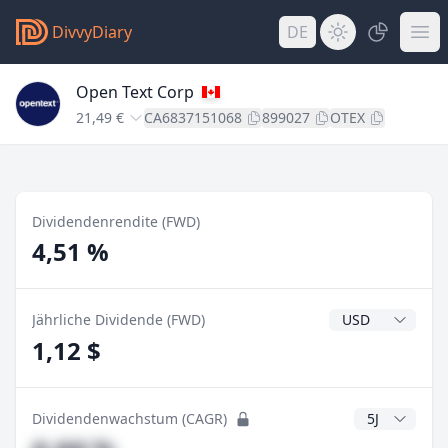
DivvyDiary
DE
Open Text Corp
21,49 €
CA6837151068
899027
OTEX
Dividendenrendite (FWD)
4,51 %
Dividendenwähr
Jährliche Dividende (FWD)
1,12 $
CAGR Jahre
Dividendenwachstum (CAGR)