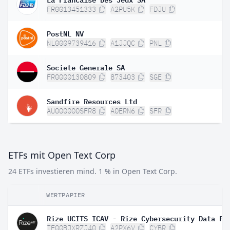
FR0013451333
A2PU5K
FDJU
PostNL NV
NL0009739416
A1JJQC
PNL
Societe Generale SA
FR0000130809
873403
SGE
Sandfire Resources Ltd
AU000000SFR8
A0ERN6
SFR
ETFs mit Open Text Corp
24 ETFs investieren mind. 1 % in Open Text Corp.
WERTPAPIER
IE00BJXRZJ40
A2PX6V
CYBR