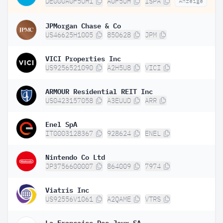
DE000A0F5UH1
A0F5UH
ISPA
Anzeige
JPMorgan Chase & Co
US46625H1005
850628
JPM
VICI Properties Inc
US9256521090
A2H5U8
VICI
ARMOUR Residential REIT Inc
US0423157058
A3EUUD
ARR
Enel SpA
IT0003128367
928624
ENEL
Nintendo Co Ltd
JP3756600007
864009
7974
Viatris Inc
US92556V1061
A2QAME
VTRS
La Francaise Des Jeux SA