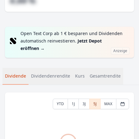
#,## %
Open Text Corp ab 1 € besparen und Dividenden
automatisch reinvestieren.
Jetzt Depot
eröffnen
→
Anzeige
Dividende
Dividendenrendite
Kurs
Gesamtrendite
YTD
1J
3J
5J
MAX