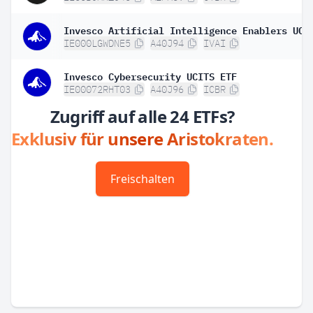
IE000LGWDNE5
A40J94
IVAI
Invesco Cybersecurity UCITS ETF
IE00072RHT03
A40J96
ICBR
Zugriff auf alle 24 ETFs?
Exklusiv für unsere Aristokraten.
Freischalten