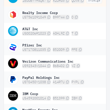
IE00BYYHSQ67
A2DRG5
QDVW
Anzeige
Realty Income Corp
US7561091049
899744
O
AT&T Inc
US00206R1023
A0HL9Z
T
Pfizer Inc
US7170811035
852009
PFE
Verizon Communications Inc
US92343V1044
868402
VZ
PayPal Holdings Inc
US70450Y1038
A14R7U
PYPL
IBM Corp
US4592001014
851399
IBM
NextEra Energy Inc