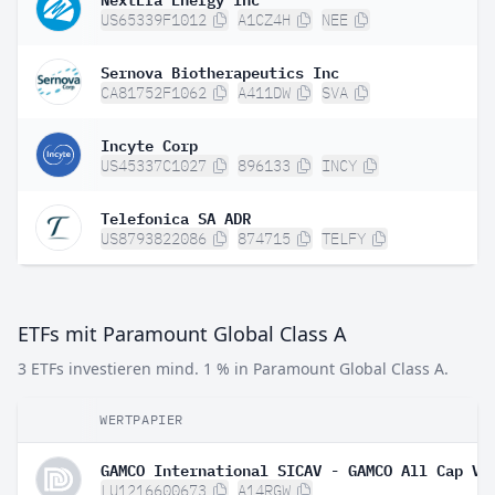
US65339F1012
A1CZ4H
NEE
Sernova Biotherapeutics Inc
CA81752F1062
A411DW
SVA
Incyte Corp
US45337C1027
896133
INCY
Telefonica SA ADR
US8793822086
874715
TELFY
ETFs mit Paramount Global Class A
3 ETFs investieren mind. 1 % in Paramount Global Class A.
WERTPAPIER
LU1216600673
A14RGW