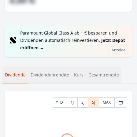
#,## %
Paramount Global Class A ab 1 € besparen und
Dividenden automatisch reinvestieren.
Jetzt Depot
eröffnen
→
Anzeige
Dividende
Dividendenrendite
Kurs
Gesamtrendite
YTD
1J
3J
5J
MAX