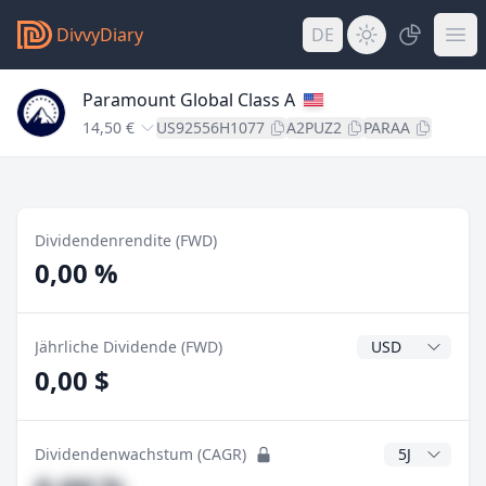
DivvyDiary
DE
Paramount Global Class A
14,50 €
US92556H1077
A2PUZ2
PARAA
Dividendenrendite (FWD)
0,00 %
Dividendenwähr
Jährliche Dividende (FWD)
0,00 $
CAGR Jahre
Dividendenwachstum (CAGR)