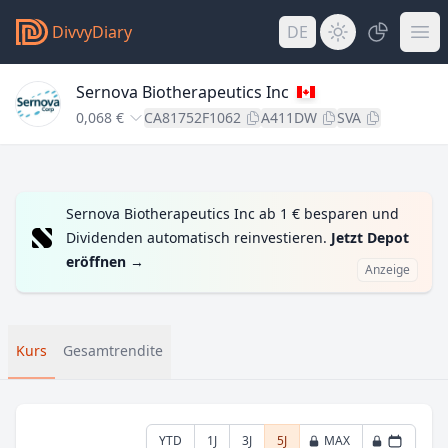
DivvyDiary
DE
Sernova Biotherapeutics Inc
0,068 €
CA81752F1062
A411DW
SVA
Sernova Biotherapeutics Inc ab 1 € besparen und
Dividenden automatisch reinvestieren.
Jetzt Depot
eröffnen
→
Anzeige
Kurs
Gesamtrendite
YTD
1J
3J
5J
MAX