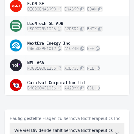
E.ON SE
DE000ENAG999
ENAG99
EOAN
BioNTech SE ADR
US09075V1026
A2PSR2
BNTX
NextEra Energy Inc
US65339F1012
A1CZ4H
NEE
NEL ASA
NO0010081235
A0B733
NEL
Carnival Corporation Ltd
BMG2004J1036
A42BYX
CCL
Häufig gestellte Fragen zu Sernova Biotherapeutics Inc
Wie viel Dividende zahlt Sernova Biotherapeutics