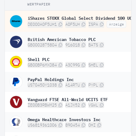
WERTPAPIER
DE000A0F5UH1
A0F5UH
ISPA
Anzeige
British American Tobacco PLC
GB0002875804
916018
BATS
Shell PLC
GB00BP6MXD84
A3C99G
SHEL
PayPal Holdings Inc
US70450Y1038
A14R7U
PYPL
Vanguard FTSE All-World UCITS ETF
IE00B3RBWM25
A1JX52
VGWL
Omega Healthcare Investors Inc
US6819361006
890454
OHI